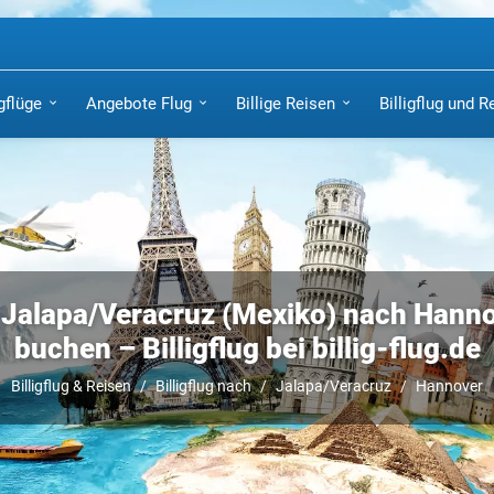
igflüge
Angebote Flug
Billige Reisen
Billigflug und R
 Jalapa/Veracruz (Mexiko) nach Hannov
buchen – Billigflug bei billig-flug.de
Billigflug & Reisen
Billigflug nach
Jalapa/Veracruz
Hannover