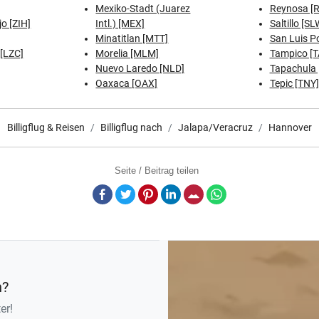
Mexiko-Stadt (Juarez
Reynosa [
o [ZIH]
Intl.) [MEX]
Saltillo [SL
Minatitlan [MTT]
San Luis Po
[LZC]
Morelia [MLM]
Tampico [
Nuevo Laredo [NLD]
Tapachula 
Oaxaca [OAX]
Tepic [TNY]
Billigflug & Reisen
Billigflug nach
Jalapa/Veracruz
Hannover
Seite / Beitrag teilen
Facebook
Twitter
Pinterest
LinkedIn
E-Mail
Whatsapp
n?
er!