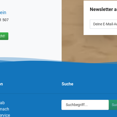
Newsletter 
ein
71 507
ht!
on
Suche
 ab
Su
g nach
ervice