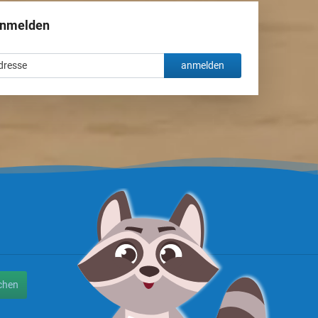
anmelden
anmelden
chen