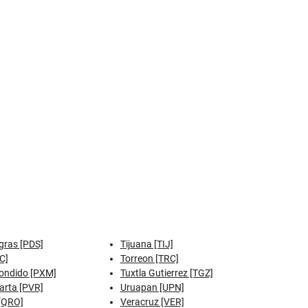
gras [PDS]
Tijuana [TIJ]
C]
Torreon [TRC]
ondido [PXM]
Tuxtla Gutierrez [TGZ]
arta [PVR]
Uruapan [UPN]
[QRO]
Veracruz [VER]