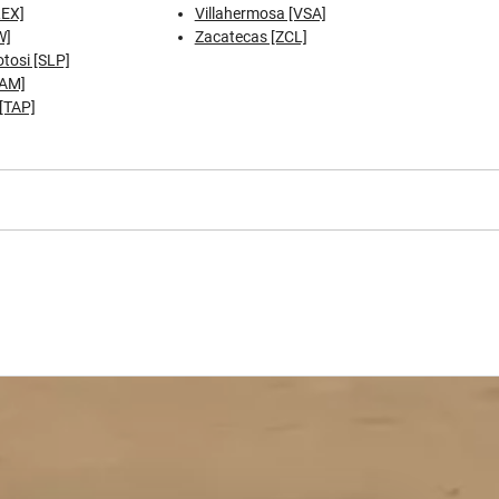
REX]
Villahermosa [VSA]
W]
Zacatecas [ZCL]
tosi [SLP]
TAM]
[TAP]