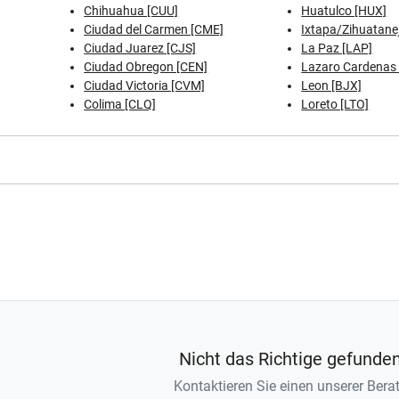
Chihuahua [CUU]
Huatulco [HUX]
Ciudad del Carmen [CME]
Ixtapa/Zihuatanej
Ciudad Juarez [CJS]
La Paz [LAP]
Ciudad Obregon [CEN]
Lazaro Cardenas 
Ciudad Victoria [CVM]
Leon [BJX]
Colima [CLQ]
Loreto [LTO]
Nicht das Richtige gefunde
Kontaktieren Sie einen unserer Berat