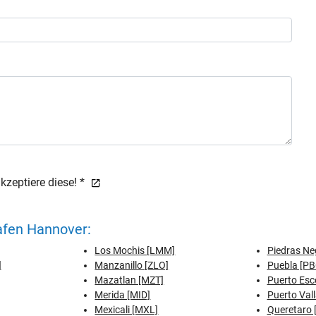
zeptiere diese! *
afen Hannover:
Los Mochis [LMM]
Piedras Ne
]
Manzanillo [ZLO]
Puebla [PB
Mazatlan [MZT]
Puerto Esc
Merida [MID]
Puerto Vall
Mexicali [MXL]
Queretaro 