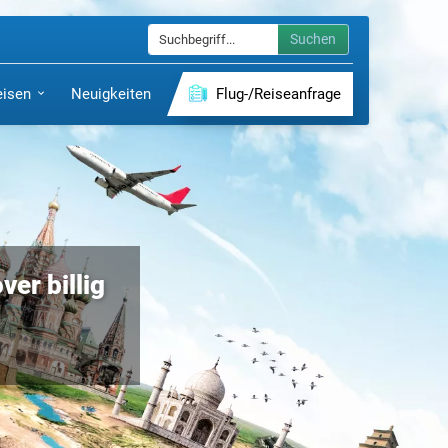
Suchen
eisen
Neuigkeiten
Flug-/Reiseanfrage
er billig