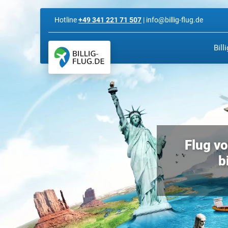
Hotline
+49 341 221 71 507
| info@billig-flug.de
Bill
Flug v
b