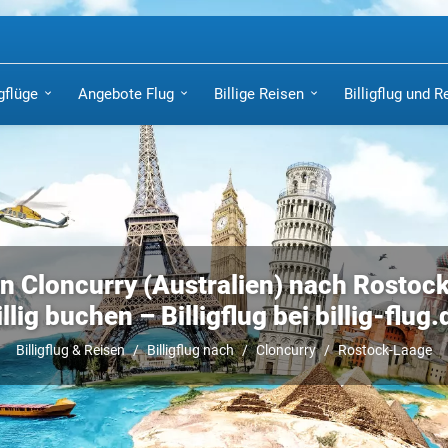
igflüge
Angebote Flug
Billige Reisen
Billigflug und R
on Cloncurry (Australien) nach Rostoc
illig buchen – Billigflug bei billig-flug.
Billigflug & Reisen
Billigflug nach
Cloncurry
Rostock-Laage