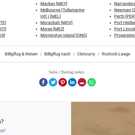
Mackay [MKY]
Narrandera
Melbourne (Tullamarine
Newman [
Intl.) [MEL]
Perth [PER
GTE]
Moranbah [MOV]
Port Hedla
HTI]
Moree [MRZ]
Port Lincol
IS]
Mornington Island [ONG]
Proserpine
Billigflug & Reisen
Billigflug nach
Cloncurry
Rostock-Laage
Seite / Beitrag teilen
Facebook
Twitter
Pinterest
LinkedIn
E-Mail
Whatsapp
n?
er!