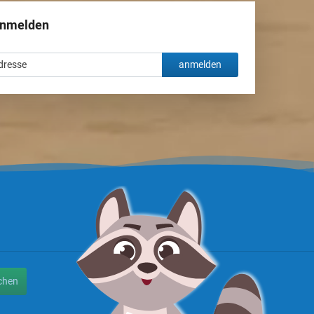
anmelden
anmelden
chen