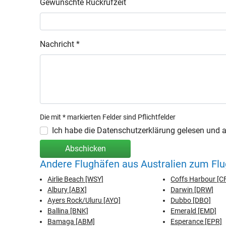
Gewünschte Rückrufzeit
Nachricht *
Die mit * markierten Felder sind Pflichtfelder
Ich habe die Datenschutzerklärung gelesen und ak
Abschicken
Andere Flughäfen aus Australien zum Fl
Airlie Beach [WSY]
Coffs Harbour [C
Albury [ABX]
Darwin [DRW]
Ayers Rock/Uluru [AYQ]
Dubbo [DBO]
Ballina [BNK]
Emerald [EMD]
Bamaga [ABM]
Esperance [EPR]