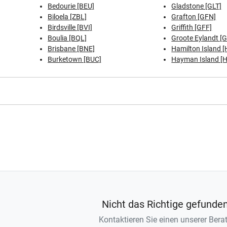
Bedourie [BEU]
Gladstone [GLT]
Biloela [ZBL]
Grafton [GFN]
Birdsville [BVI]
Griffith [GFF]
Boulia [BQL]
Groote Eylandt [
Brisbane [BNE]
Hamilton Island [
Burketown [BUC]
Hayman Island [H
Nicht das Richtige gefunde
Kontaktieren Sie einen unserer Berat