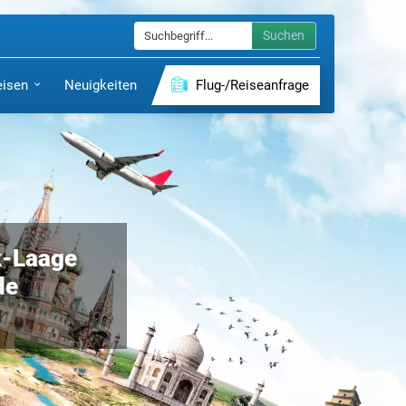
Suchen
eisen
Neuigkeiten
Flug-/Reiseanfrage
k-Laage
de