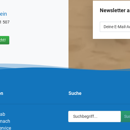
Newsletter 
ein
71 507
ht!
on
Suche
 ab
Su
g nach
ervice