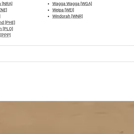
 [NRA]
Wagga Wagga [WGA]
ZNE]
Weipa [WEI]
]
Windorah [WNR]
nd [PHE]
n [PLO]
 [PPP]