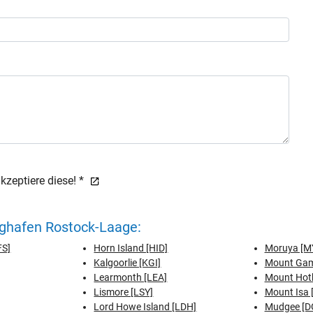
zeptiere diese! *
ughafen Rostock-Laage:
FS]
Horn Island [HID]
Moruya [M
Kalgoorlie [KGI]
Mount Gam
Learmonth [LEA]
Mount Hot
Lismore [LSY]
Mount Isa 
Lord Howe Island [LDH]
Mudgee [D