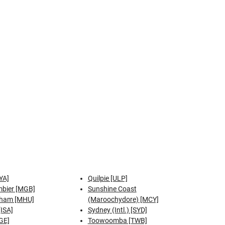
YA]
Quilpie [ULP]
bier [MGB]
Sunshine Coast
ham [MHU]
(Maroochydore) [MCY]
[ISA]
Sydney (Intl.) [SYD]
GE]
Toowoomba [TWB]