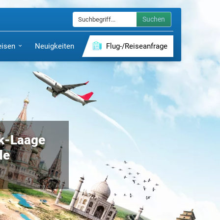
Suchen
eisen
Neuigkeiten
Flug-/Reiseanfrage
ck-Laage
de