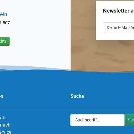
Newsletter 
ein
71 507
ht!
on
Suche
 ab
Su
g nach
ervice