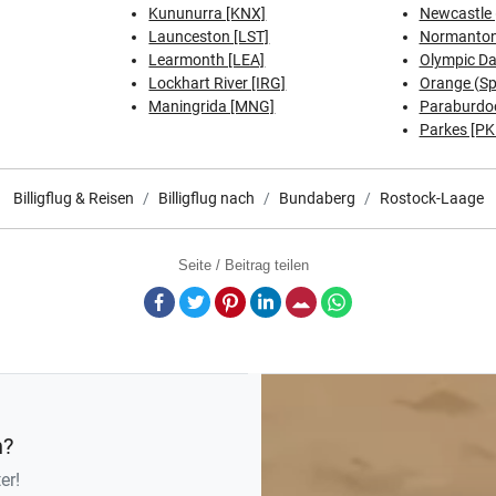
Kununurra [KNX]
Newcastle 
Launceston [LST]
Normanton
Learmonth [LEA]
Olympic D
Lockhart River [IRG]
Orange (Spr
Maningrida [MNG]
Paraburdo
Parkes [PK
Billigflug & Reisen
Billigflug nach
Bundaberg
Rostock-Laage
Seite / Beitrag teilen
Facebook
Twitter
Pinterest
LinkedIn
E-Mail
Whatsapp
n?
er!