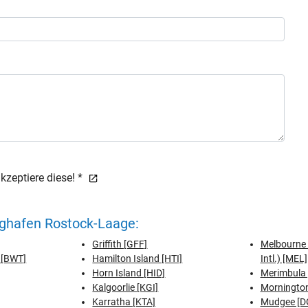
zeptiere diese! *
ughafen Rostock-Laage:
Griffith [GFF]
Melbourne 
 [BWT]
Hamilton Island [HTI]
Intl.) [MEL]
Horn Island [HID]
Merimbula
Kalgoorlie [KGI]
Mornington
Karratha [KTA]
Mudgee [D