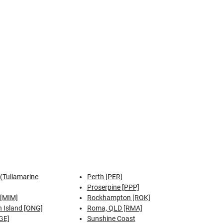
(Tullamarine
Perth [PER]
Proserpine [PPP]
 [MIM]
Rockhampton [ROK]
 Island [ONG]
Roma, QLD [RMA]
GE]
Sunshine Coast