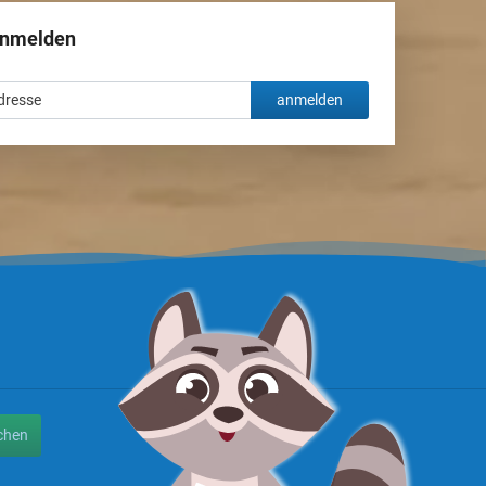
anmelden
anmelden
chen