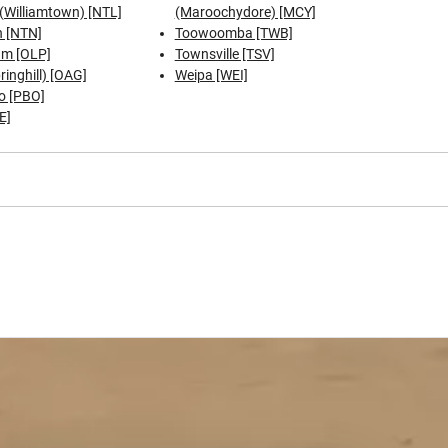
(Williamtown) [NTL]
(Maroochydore) [MCY]
 [NTN]
Toowoomba [TWB]
am [OLP]
Townsville [TSV]
inghill) [OAG]
Weipa [WEI]
o [PBO]
E]