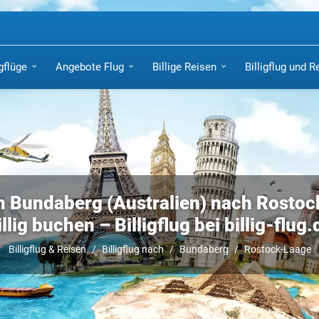
igflüge
Angebote Flug
Billige Reisen
Billigflug und R
n Bundaberg (Australien) nach Rosto
illig buchen – Billigflug bei billig-flug.
Billigflug & Reisen
Billigflug nach
Bundaberg
Rostock-Laage