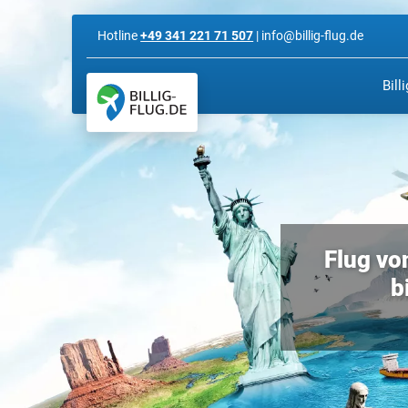
Hotline
+49 341 221 71 507
| info@billig-flug.de
Bill
Flug vo
b