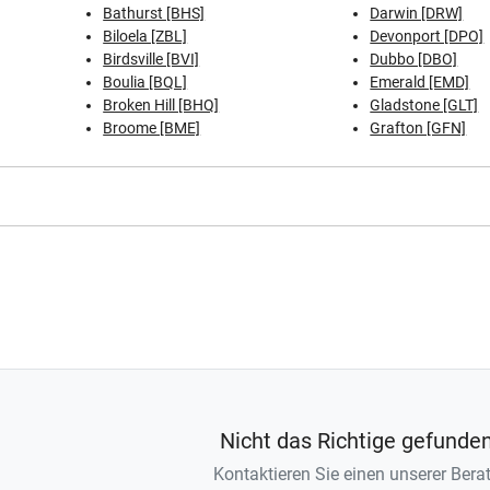
Bathurst [BHS]
Darwin [DRW]
Biloela [ZBL]
Devonport [DPO]
Birdsville [BVI]
Dubbo [DBO]
Boulia [BQL]
Emerald [EMD]
Broken Hill [BHQ]
Gladstone [GLT]
Broome [BME]
Grafton [GFN]
Nicht das Richtige gefunde
Kontaktieren Sie einen unserer Berat