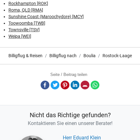
Rockhampton [ROK]
Roma, QLD [RMA]
Sunshine Coast (Maroochydore) [MCY]
Toowoomba [TWB]
Townsville [TSV]
Weipa [WEI]
Billigflug & Reisen
Billigflug nach
Boulia
Rostock-Laage
Seite / Beitrag teilen
Facebook
Twitter
Pinterest
LinkedIn
E-Mail
Whatsapp
Nicht das Richtige gefunden?
Kontaktieren Sie einen unserer Berater!
Herr Eduard Klein