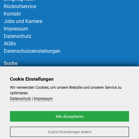
Rückrufservice
Kontakt
Jobs und Karriere
Impressum
Datenschutz
AGBs
Datenschutzeinstellungen
Suche
Cookie Einstellungen
Wir verwenden Cookies, um unsere Website und unseren Service zu
Suchen
optimieren.
Datenschutz
|
Impressum
Alle Akzeptieren
©
2026
-
Billigflüge und Reisen
- Alle Rechte reserviert. -
Reiseportal
Cookie Einstellungen ändern
powered by ATeO-Travel