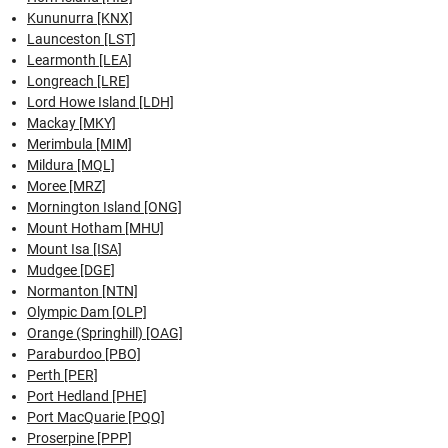
Kununurra [KNX]
Launceston [LST]
Learmonth [LEA]
Longreach [LRE]
Lord Howe Island [LDH]
Mackay [MKY]
Merimbula [MIM]
Mildura [MQL]
Moree [MRZ]
Mornington Island [ONG]
Mount Hotham [MHU]
Mount Isa [ISA]
Mudgee [DGE]
Normanton [NTN]
Olympic Dam [OLP]
Orange (Springhill) [OAG]
Paraburdoo [PBO]
Perth [PER]
Port Hedland [PHE]
Port MacQuarie [PQQ]
Proserpine [PPP]