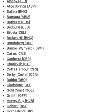
Albany [ALH]
Alice Springs [ASP]
Ballina [BNK]
Bamaga [ABM]
Bathurst [BHS]
Bedourie [BEU]
Biloela [ZBL]
Broken Hill [BHQ]
Bundaberg [BDB]
Burnie (Wynyard) [BWT]
Cairns [CNS]
Canberra [CBR]
Charleville [CTL]
Coffs Harbour [CFS]
Derby (Curtin) [DCN]
Dubbo [DBO]
Gladstone [GLT]
Gold Coast [OOL]
Griffith [GFF]
Hervey Bay [HVB]
Hobart [HBA]
Horn Island [HID]