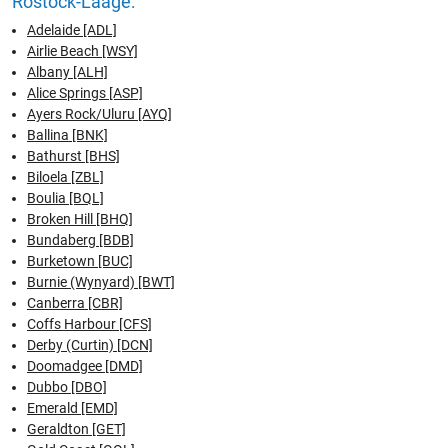
Rostock-Laage:
Adelaide [ADL]
Airlie Beach [WSY]
Albany [ALH]
Alice Springs [ASP]
Ayers Rock/Uluru [AYQ]
Ballina [BNK]
Bathurst [BHS]
Biloela [ZBL]
Boulia [BQL]
Broken Hill [BHQ]
Bundaberg [BDB]
Burketown [BUC]
Burnie (Wynyard) [BWT]
Canberra [CBR]
Coffs Harbour [CFS]
Derby (Curtin) [DCN]
Doomadgee [DMD]
Dubbo [DBO]
Emerald [EMD]
Geraldton [GET]