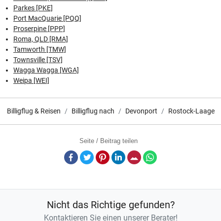
Parkes [PKE]
Port MacQuarie [PQQ]
Proserpine [PPP]
Roma, QLD [RMA]
Tamworth [TMW]
Townsville [TSV]
Wagga Wagga [WGA]
Weipa [WEI]
Billigflug & Reisen
Billigflug nach
Devonport
Rostock-Laage
Seite / Beitrag teilen
Facebook
Twitter
Pinterest
LinkedIn
E-Mail
Whatsapp
Nicht das Richtige gefunden?
Kontaktieren Sie einen unserer Berater!