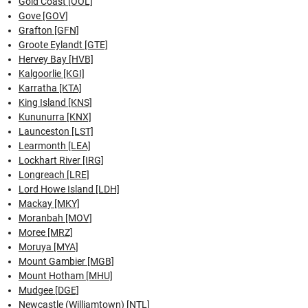
Gold Coast [OOL]
Gove [GOV]
Grafton [GFN]
Groote Eylandt [GTE]
Hervey Bay [HVB]
Kalgoorlie [KGI]
Karratha [KTA]
King Island [KNS]
Kununurra [KNX]
Launceston [LST]
Learmonth [LEA]
Lockhart River [IRG]
Longreach [LRE]
Lord Howe Island [LDH]
Mackay [MKY]
Moranbah [MOV]
Moree [MRZ]
Moruya [MYA]
Mount Gambier [MGB]
Mount Hotham [MHU]
Mudgee [DGE]
Newcastle (Williamtown) [NTL]