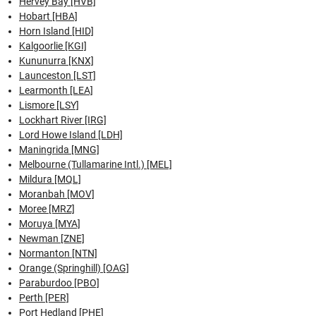
Hervey Bay [HVB]
Hobart [HBA]
Horn Island [HID]
Kalgoorlie [KGI]
Kununurra [KNX]
Launceston [LST]
Learmonth [LEA]
Lismore [LSY]
Lockhart River [IRG]
Lord Howe Island [LDH]
Maningrida [MNG]
Melbourne (Tullamarine Intl.) [MEL]
Mildura [MQL]
Moranbah [MOV]
Moree [MRZ]
Moruya [MYA]
Newman [ZNE]
Normanton [NTN]
Orange (Springhill) [OAG]
Paraburdoo [PBO]
Perth [PER]
Port Hedland [PHE]