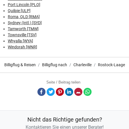
Port Lincoln [PLO]
Quilpie [ULP]
Roma, QLD [RMA]
Sydney (Intl.) [SYD]
Tamworth [TMW]
Townsville [TSV]
Whyalla [WYA]
Windorah [WNR]
Billigflug & Reisen
Billigflug nach
Charleville
Rostock-Laage
Seite / Beitrag teilen
Facebook
Twitter
Pinterest
LinkedIn
E-Mail
Whatsapp
Nicht das Richtige gefunden?
Kontaktieren Sie einen unserer Berater!