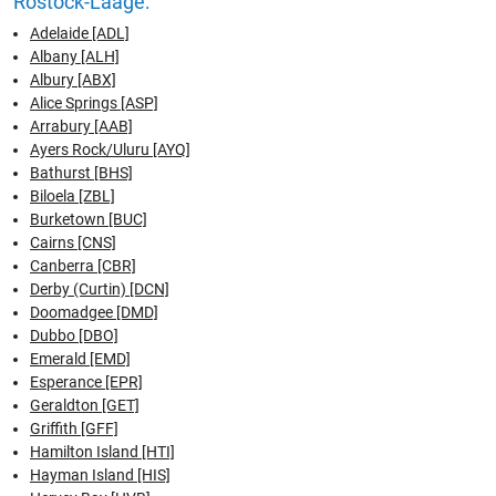
Rostock-Laage:
Adelaide [ADL]
Albany [ALH]
Albury [ABX]
Alice Springs [ASP]
Arrabury [AAB]
Ayers Rock/Uluru [AYQ]
Bathurst [BHS]
Biloela [ZBL]
Burketown [BUC]
Cairns [CNS]
Canberra [CBR]
Derby (Curtin) [DCN]
Doomadgee [DMD]
Dubbo [DBO]
Emerald [EMD]
Esperance [EPR]
Geraldton [GET]
Griffith [GFF]
Hamilton Island [HTI]
Hayman Island [HIS]