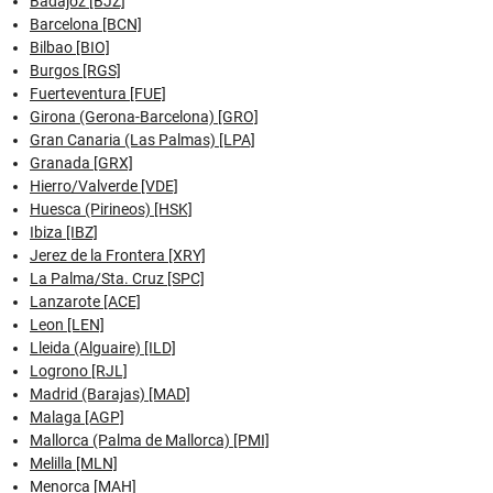
Badajoz [BJZ]
Barcelona [BCN]
Bilbao [BIO]
Burgos [RGS]
Fuerteventura [FUE]
Girona (Gerona-Barcelona) [GRO]
Gran Canaria (Las Palmas) [LPA]
Granada [GRX]
Hierro/Valverde [VDE]
Huesca (Pirineos) [HSK]
Ibiza [IBZ]
Jerez de la Frontera [XRY]
La Palma/Sta. Cruz [SPC]
Lanzarote [ACE]
Leon [LEN]
Lleida (Alguaire) [ILD]
Logrono [RJL]
Madrid (Barajas) [MAD]
Malaga [AGP]
Mallorca (Palma de Mallorca) [PMI]
Melilla [MLN]
Menorca [MAH]