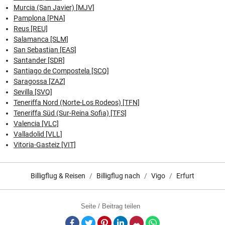
Murcia (San Javier) [MJV]
Pamplona [PNA]
Reus [REU]
Salamanca [SLM]
San Sebastian [EAS]
Santander [SDR]
Santiago de Compostela [SCQ]
Saragossa [ZAZ]
Sevilla [SVQ]
Teneriffa Nord (Norte-Los Rodeos) [TFN]
Teneriffa Süd (Sur-Reina Sofia) [TFS]
Valencia [VLC]
Valladolid [VLL]
Vitoria-Gasteiz [VIT]
Billigflug & Reisen
Billigflug nach
Vigo
Erfurt
Seite / Beitrag teilen
Facebook
Twitter
Pinterest
LinkedIn
E-Mail
Whatsapp