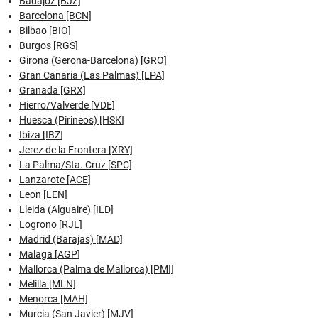
Badajoz [BJZ]
Barcelona [BCN]
Bilbao [BIO]
Burgos [RGS]
Girona (Gerona-Barcelona) [GRO]
Gran Canaria (Las Palmas) [LPA]
Granada [GRX]
Hierro/Valverde [VDE]
Huesca (Pirineos) [HSK]
Ibiza [IBZ]
Jerez de la Frontera [XRY]
La Palma/Sta. Cruz [SPC]
Lanzarote [ACE]
Leon [LEN]
Lleida (Alguaire) [ILD]
Logrono [RJL]
Madrid (Barajas) [MAD]
Malaga [AGP]
Mallorca (Palma de Mallorca) [PMI]
Melilla [MLN]
Menorca [MAH]
Murcia (San Javier) [MJV]