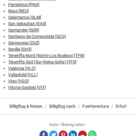
Pamplona [PNA]
Reus [REU]
Salamanca [SLM]
San Sebastian [EAS]
Santander [SDR]
Santiago de Compostela [SCQ]
Saragossa [ZAZ]
Sevilla [SVQ]
Teneriffa Nord (Norte-Los Rodeos) [TFN]
Teneriffa Süd (Sur-Reina Sofia) [TFS]
Valencia [VLC]
Valladolid [VLL]
Vigo [VGO]
Vitoria-Gasteiz [VIT]
Billigflug & Reisen
Billigflug nach
Fuerteventura
Erfurt
Seite / Beitrag teilen
Facebook
Twitter
Pinterest
LinkedIn
E-Mail
Whatsapp