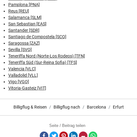
Pamplona [PNA]
Reus [REU]
Salamanca [SLM]
San Sebastian [EAS]
Santander [SDR]
Santiago de Compostela [SCQ]
Saragossa [ZAZ]
Sevilla [SVQ]
Teneriffa Nord (Norte-Los Rodeos) [TFN]
Teneriffa Süd (Sur-Reina Sofia) [TFS]
Valencia [VLC]
Valladolid [VLL]
Vigo [VGO]
Vitoria-Gasteiz [VIT]
Billigflug & Reisen
Billigflug nach
Barcelona
Erfurt
Seite / Beitrag teilen
Facebook
Twitter
Pinterest
LinkedIn
E-Mail
Whatsapp