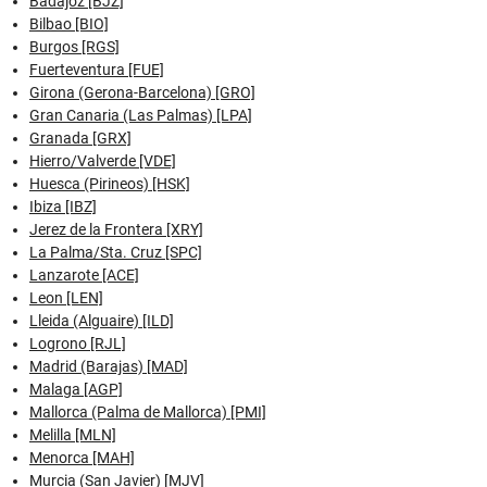
Badajoz [BJZ]
Bilbao [BIO]
Burgos [RGS]
Fuerteventura [FUE]
Girona (Gerona-Barcelona) [GRO]
Gran Canaria (Las Palmas) [LPA]
Granada [GRX]
Hierro/Valverde [VDE]
Huesca (Pirineos) [HSK]
Ibiza [IBZ]
Jerez de la Frontera [XRY]
La Palma/Sta. Cruz [SPC]
Lanzarote [ACE]
Leon [LEN]
Lleida (Alguaire) [ILD]
Logrono [RJL]
Madrid (Barajas) [MAD]
Malaga [AGP]
Mallorca (Palma de Mallorca) [PMI]
Melilla [MLN]
Menorca [MAH]
Murcia (San Javier) [MJV]