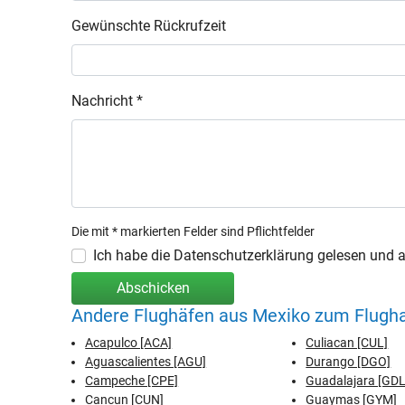
Gewünschte Rückrufzeit
Nachricht *
Die mit * markierten Felder sind Pflichtfelder
Ich habe die Datenschutzerklärung gelesen und ak
Abschicken
Andere Flughäfen aus Mexiko zum Flugha
Acapulco [ACA]
Culiacan [CUL]
Aguascalientes [AGU]
Durango [DGO]
Campeche [CPE]
Guadalajara [GDL
Cancun [CUN]
Guaymas [GYM]