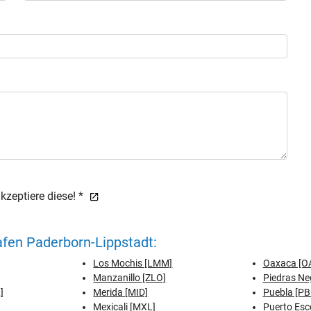
zeptiere diese! *
fen Paderborn-Lippstadt:
Los Mochis [LMM]
Oaxaca [O
Manzanillo [ZLO]
Piedras Ne
]
Merida [MID]
Puebla [PB
Mexicali [MXL]
Puerto Esc