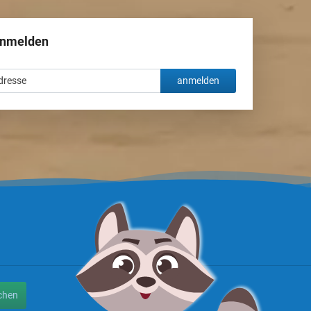
anmelden
anmelden
chen