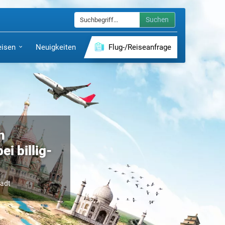
Suchen
eisen
Neuigkeiten
Flug-/Reiseanfrage
h
ei billig-
tadt