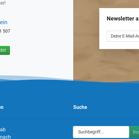
er!
Newsletter 
ein
71 507
ht!
on
Suche
 ab
Su
g nach