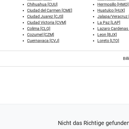
Chihuahua [CUU]
Hermosillo [HMO]
Ciudad del Carmen [CME]
Huatulco [HUX]
Ciudad Juarez [CJS]
Jalapa/Veracruz 
Ciudad Victoria [CVM]
La Paz [LAP]
Colima [CLQ]
Lazaro Cardenas 
Cozumel [CZM]
Leon [BJX]
Cuernavaca [CVJ]
Loreto [LTO]
Bil
Nicht das Richtige gefunde