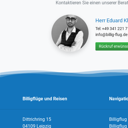
Kontaktieren Sie einen unserer Berat
Herr Eduard Kl
Tel: +49 341 221 
info@billig-flug.de
Rückruf erwünsc
Billigflüge und Reisen
Navigati
Dittrichring 15
Billigflug
04109 Leipzig
Billigflu