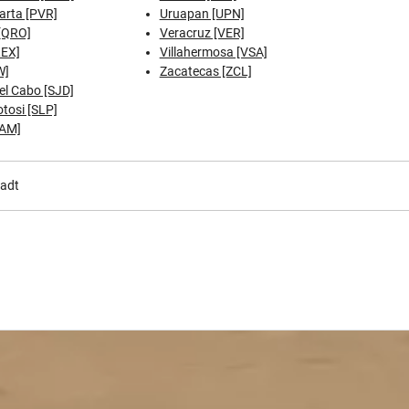
arta [PVR]
Uruapan [UPN]
[QRO]
Veracruz [VER]
REX]
Villahermosa [VSA]
W]
Zacatecas [ZCL]
el Cabo [SJD]
tosi [SLP]
TAM]
tadt