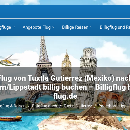
igflüge
Angebote Flug
Billige Reisen
Billigflug und R
Flug von Tuxtla Gutierrez (Mexiko) nac
/Lippstadt billig buchen – Billigflug b
flug.de
ligflug & Reisen
Billigflug nach
Tuxtla Gutierrez
Paderborn-Lipps