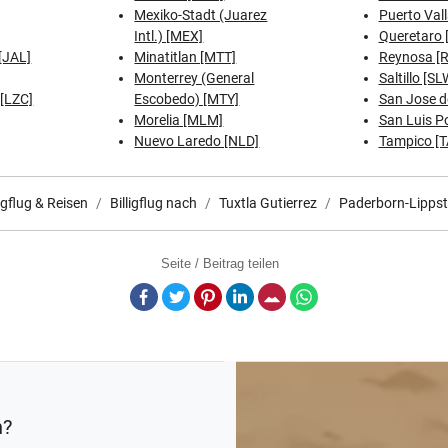
Mexiko-Stadt (Juarez
Puerto Vall
Intl.) [MEX]
Queretaro 
[JAL]
Minatitlan [MTT]
Reynosa [
Monterrey (General
Saltillo [SL
[LZC]
Escobedo) [MTY]
San Jose d
Morelia [MLM]
San Luis Po
Nuevo Laredo [NLD]
Tampico [
ligflug & Reisen
Billigflug nach
Tuxtla Gutierrez
Paderborn-Lipps
Seite / Beitrag teilen
Facebook
Twitter
Pinterest
LinkedIn
E-Mail
Whatsapp
n?