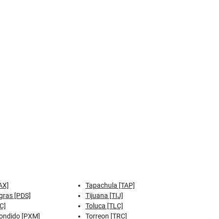
AX]
Tapachula [TAP]
gras [PDS]
Tijuana [TIJ]
C]
Toluca [TLC]
ondido [PXM]
Torreon [TRC]