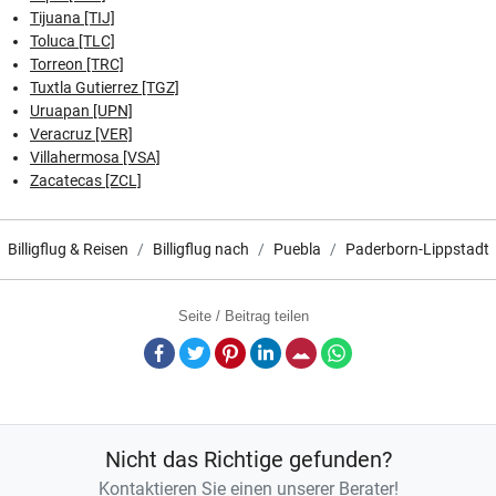
Tijuana [TIJ]
Toluca [TLC]
Torreon [TRC]
Tuxtla Gutierrez [TGZ]
Uruapan [UPN]
Veracruz [VER]
Villahermosa [VSA]
Zacatecas [ZCL]
Billigflug & Reisen
Billigflug nach
Puebla
Paderborn-Lippstadt
Seite / Beitrag teilen
Facebook
Twitter
Pinterest
LinkedIn
E-Mail
Whatsapp
Nicht das Richtige gefunden?
Kontaktieren Sie einen unserer Berater!