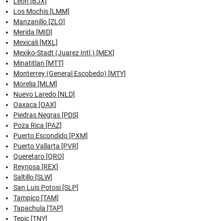
Leon [BJX]
Los Mochis [LMM]
Manzanillo [ZLO]
Merida [MID]
Mexicali [MXL]
Mexiko-Stadt (Juarez Intl.) [MEX]
Minatitlan [MTT]
Monterrey (General Escobedo) [MTY]
Morelia [MLM]
Nuevo Laredo [NLD]
Oaxaca [OAX]
Piedras Negras [PDS]
Poza Rica [PAZ]
Puerto Escondido [PXM]
Puerto Vallarta [PVR]
Queretaro [QRO]
Reynosa [REX]
Saltillo [SLW]
San Luis Potosi [SLP]
Tampico [TAM]
Tapachula [TAP]
Tepic [TNY]