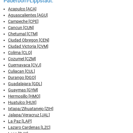
Paderborn-Lippstadt:
Acapulco [ACA]
Aguascalientes [AGU]
Campeche [CPE]
Cancun [CUN]
Chetumal [CTM]
Ciudad Obregon [CEN]
Ciudad Victoria [CVM]
Colima [CLQ]
Cozumel [CZM]
Cuernavaca [CVJ]
Culiacan [CUL]
Durango [DGO]
Guadalajara [GDL]
Guaymas [GYM]
Hermosillo [HMO]
Huatulco [HUX]
Ixtapa/Zihuatanejo [ZIH]
Jalapa/Veracruz [JAL]
La Paz [LAP]
Lazaro Cardenas [LZC]