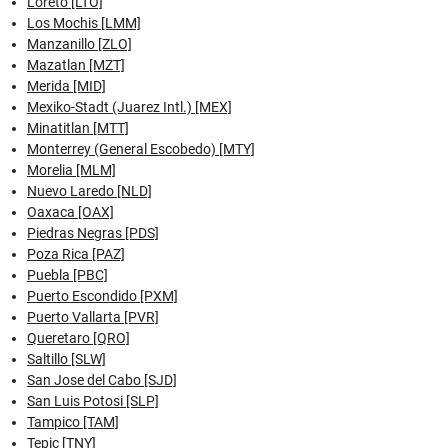
Loreto [LTO]
Los Mochis [LMM]
Manzanillo [ZLO]
Mazatlan [MZT]
Merida [MID]
Mexiko-Stadt (Juarez Intl.) [MEX]
Minatitlan [MTT]
Monterrey (General Escobedo) [MTY]
Morelia [MLM]
Nuevo Laredo [NLD]
Oaxaca [OAX]
Piedras Negras [PDS]
Poza Rica [PAZ]
Puebla [PBC]
Puerto Escondido [PXM]
Puerto Vallarta [PVR]
Queretaro [QRO]
Saltillo [SLW]
San Jose del Cabo [SJD]
San Luis Potosi [SLP]
Tampico [TAM]
Tepic [TNY]