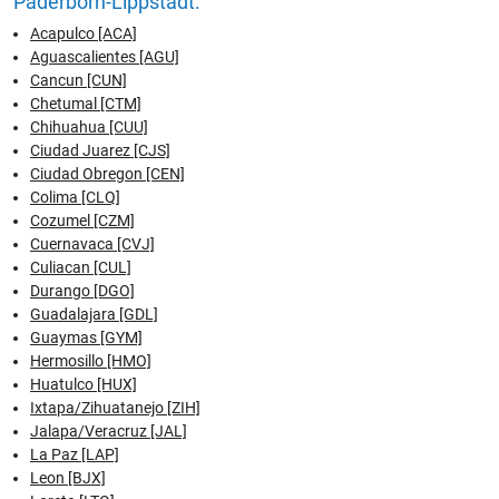
Paderborn-Lippstadt:
Acapulco [ACA]
Aguascalientes [AGU]
Cancun [CUN]
Chetumal [CTM]
Chihuahua [CUU]
Ciudad Juarez [CJS]
Ciudad Obregon [CEN]
Colima [CLQ]
Cozumel [CZM]
Cuernavaca [CVJ]
Culiacan [CUL]
Durango [DGO]
Guadalajara [GDL]
Guaymas [GYM]
Hermosillo [HMO]
Huatulco [HUX]
Ixtapa/Zihuatanejo [ZIH]
Jalapa/Veracruz [JAL]
La Paz [LAP]
Leon [BJX]