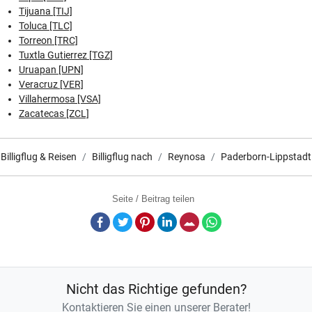
Tijuana [TIJ]
Toluca [TLC]
Torreon [TRC]
Tuxtla Gutierrez [TGZ]
Uruapan [UPN]
Veracruz [VER]
Villahermosa [VSA]
Zacatecas [ZCL]
Billigflug & Reisen
Billigflug nach
Reynosa
Paderborn-Lippstadt
Seite / Beitrag teilen
Facebook
Twitter
Pinterest
LinkedIn
E-Mail
Whatsapp
Nicht das Richtige gefunden?
Kontaktieren Sie einen unserer Berater!