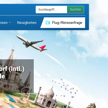
Suchen
eisen
Neuigkeiten
Flug-/Reiseanfrage
f (Intl.)
de