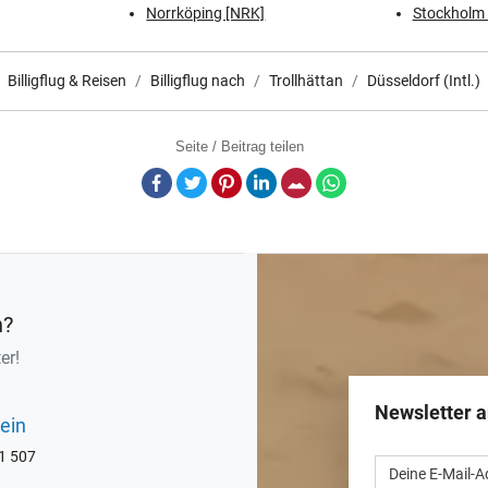
Norrköping [NRK]
Stockholm (
Billigflug & Reisen
Billigflug nach
Trollhättan
Düsseldorf (Intl.)
Seite / Beitrag teilen
Facebook
Twitter
Pinterest
LinkedIn
E-Mail
Whatsapp
n?
er!
Newsletter 
ein
71 507