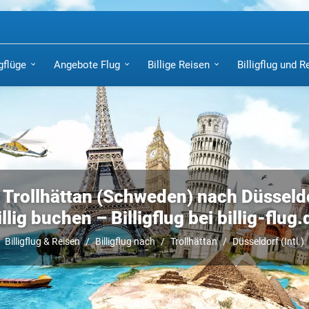
igflüge
Angebote Flug
Billige Reisen
Billigflug und R
 Trollhättan (Schweden) nach Düsseldor
illig buchen – Billigflug bei billig-flug.
Billigflug & Reisen
Billigflug nach
Trollhättan
Düsseldorf (Intl.)