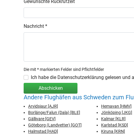
Gewünschte Rückrufzeit
Nachricht *
Die mit * markierten Felder sind Pflichtfelder
Ich habe die Datenschutzerklärung gelesen und ak
Abschicken
Andere Flughäfen aus Schweden zum Flugh
Arvidsjaur [AJR]
Hemavan [HMV]
Borlänge/Falun (Dala) [BLE]
Jönköping [JKG]
Gällivare [GEV]
Kalmar [KLR]
Göteborg (Landvetter) [GOT]
Karlstad [KSD]
Halmstad [HAD]
Kiruna [KRN]