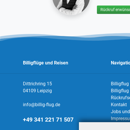
Rückruf erwünsc
Billigflüge und Reisen
Navigati
Dittrichring 15
Billigflug
04109 Leipzig
Billigflu
Rückrufs
info@billig-flug.de
Kontakt
Jobs und 
Impress
+49 341 221 71 507
Datensch