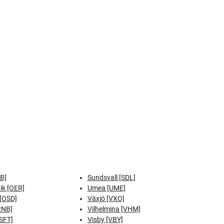
B]
Sundsvall [SDL]
ik [OER]
Umea [UME]
[OSD]
Växjö [VXO]
RNB]
Vilhelmina [VHM]
[SFT]
Visby [VBY]