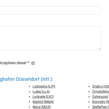
zeptiere diese! *
afen Düsseldorf (Intl.):
Linköping [LPI]
Örebro [OR
Lulea [LLA]
Örnsköldsv
Lycksele [LYC]
Östersund 
Malmö [MMA]
Ronneby [
Mora [MXX]
Skelleftea 