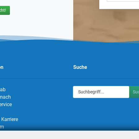
ht!
on
Suche
 ab
Su
g nach
ervice
Karriere
um
utz