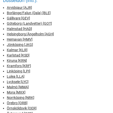
Düsseldorf (Intl.):
Arvidsjaur [AJR]
Borlänge/Falun (Dala) [BLE]
Gällivare [GEV]
Göteborg (Landvetter) [GOT]
Halmstad [HAD]
Helsingborg/Ängelholm [AGH]
Hemavan [HMV]
Jönköping [JKG]
Kalmar [KLR]
Karlstad [KSD]
Kiruna [KRN]
Kramfors [KRF]
Linköping [LPI]
Lulea [LLA]
Lycksele [LYC]
Malmö [MMA]
Mora [MXX]
Norrköping [NRK]
Örebro [ORB]
Örnsköldsvik [OER]