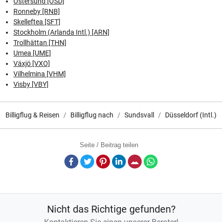
Östersund [OSD]
Ronneby [RNB]
Skelleftea [SFT]
Stockholm (Arlanda Intl.) [ARN]
Trollhättan [THN]
Umea [UME]
Växjö [VXO]
Vilhelmina [VHM]
Visby [VBY]
Billigflug & Reisen
Billigflug nach
Sundsvall
Düsseldorf (Intl.)
Seite / Beitrag teilen
Facebook
Twitter
Pinterest
LinkedIn
E-Mail
Whatsapp
Nicht das Richtige gefunden?