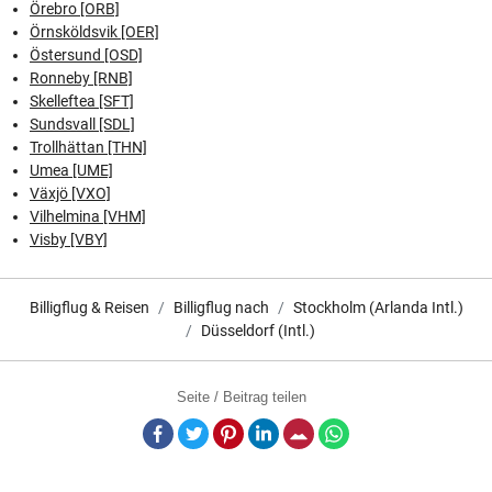
Örebro [ORB]
Örnsköldsvik [OER]
Östersund [OSD]
Ronneby [RNB]
Skelleftea [SFT]
Sundsvall [SDL]
Trollhättan [THN]
Umea [UME]
Växjö [VXO]
Vilhelmina [VHM]
Visby [VBY]
Billigflug & Reisen
Billigflug nach
Stockholm (Arlanda Intl.)
Düsseldorf (Intl.)
Seite / Beitrag teilen
Facebook
Twitter
Pinterest
LinkedIn
E-Mail
Whatsapp