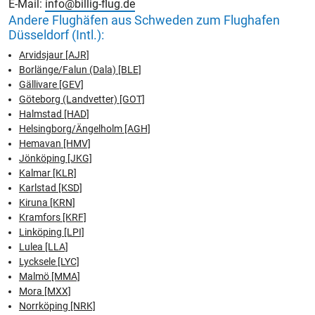
E-Mail:
info@billig-flug.de
Andere Flughäfen aus Schweden zum Flughafen
Düsseldorf (Intl.):
Arvidsjaur [AJR]
Borlänge/Falun (Dala) [BLE]
Gällivare [GEV]
Göteborg (Landvetter) [GOT]
Halmstad [HAD]
Helsingborg/Ängelholm [AGH]
Hemavan [HMV]
Jönköping [JKG]
Kalmar [KLR]
Karlstad [KSD]
Kiruna [KRN]
Kramfors [KRF]
Linköping [LPI]
Lulea [LLA]
Lycksele [LYC]
Malmö [MMA]
Mora [MXX]
Norrköping [NRK]