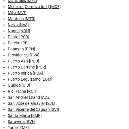
Manizales [MZL]
Medellin (Cordova Intl.) [MDE]
Mitu [MVP]
Monteria [MTR]
Neiva [NVA]
Nugui [NQU]
Pasto [PSO]
Pereira [PEI]
Popayan [PPN]
Providencia [PVA]
Puerto Asis [PUU]
Puerto Carreno [PCR]
Puerto Inirida [PDA]
Puerto Leguizamo [LQM]
Quibdo [UIB]
Rio Hacha [RCH]
San Andres Island [ADZ]
San Jose del Guaviar [SJE]
San Vicente del Caguan [SVI]
Santa Marta [SMR]
Saravena [RVE]
Tame [TME]