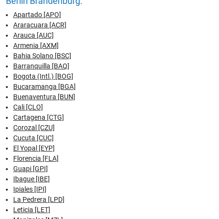
Berlin Brandenburg:
Apartado [APO]
Araracuara [ACR]
Arauca [AUC]
Armenia [AXM]
Bahia Solano [BSC]
Barranquilla [BAQ]
Bogota (Intl.) [BOG]
Bucaramanga [BGA]
Buenaventura [BUN]
Cali [CLO]
Cartagena [CTG]
Corozal [CZU]
Cucuta [CUC]
El Yopal [EYP]
Florencia [FLA]
Guapi [GPI]
Ibague [IBE]
Ipiales [IPI]
La Pedrera [LPD]
Leticia [LET]