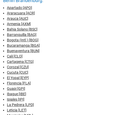
Berlin Brandenburg:
Apartado [APO]
Araracuara [ACR]
Arauca [AUC]
Armenia [AXM]
Bahia Solano [BSC]
Barranquilla [BAQ]
Bogota (Intl.) [BOG]
Bucaramanga [BGA]
Buenaventura [BUN]
Cali [CLO]
Cartagena [CTG]
Corozal [CZU]
Cucuta [CUC]
El Yopal [EYP]
Florencia [FLA]
Guapi [GPI]
Ibague [IBE]
Ipiales [IPI]
La Pedrera [LPD]
Leticia [LET]