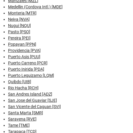
Manizales [MZL]
Medellin (Cordova Intl.) [MDE]
Monteria [MTR]
Neiva [NVA]
Nugui [NQU]
Pasto [PSO]
Pereira [PEI]
Popayan [PPN]
Providencia [PVA]
Puerto Asis [PUU]
Puerto Carreno [PCR]
Puerto Inirida [PDA]
Puerto Leguizamo [LQM]
Quibdo [UIB]
Rio Hacha [RCH]
San Andres Island [ADZ]
San Jose del Guaviar [SJE]
San Vicente del Caguan [SVI]
Santa Marta [SMR]
Saravena [RVE]
Tame [TME]
Tarapaca [TCD]