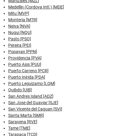
Manizales [MZL]
Medellin (Cordova Intl.) [MDE]
Mitu [MVP]
Monteria [MTR]
Neiva [NVA]
Nugui [NQU]
Pasto [PSO]
Pereira [PEI]
Popayan [PPN]
Providencia [PVA]
Puerto Asis [PUU]
Puerto Carreno [PCR]
Puerto Inirida [PDA]
Puerto Leguizamo [LQM]
Quibdo [UIB]
San Andres Island [ADZ]
San Jose del Guaviar [SJE]
San Vicente del Caguan [SVI]
Santa Marta [SMR]
Saravena [RVE]
Tame [TME]
Tarapaca [TCD]