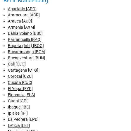
Berlin Brandenburg:
Apartado [APO]
Araracuara [ACR]
Arauca [AUC]
Armenia [AXM]
Bahia Solano [BSC]
Barranquilla [BAQ]
Bogota (Intl.) [BOG]
Bucaramanga [BGA]
Buenaventura [BUN]
Cali [CLO]
Cartagena [CTG]
Corozal [CZU]
Cucuta [CUC]
El Yopal [EYP]
Florencia [FLA]
Guapi [GPI]
Ibague [IBE]
Ipiales [IPI]
La Pedrera [LPD]
Leticia [LET]