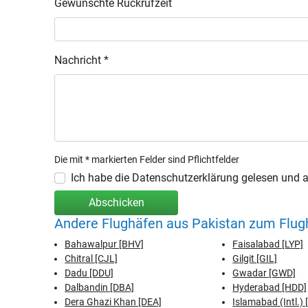
Gewünschte Rückrufzeit
Nachricht *
Die mit * markierten Felder sind Pflichtfelder
Ich habe die Datenschutzerklärung gelesen und ak
Abschicken
Andere Flughäfen aus Pakistan zum Flugh
Bahawalpur [BHV]
Faisalabad [LYP]
Chitral [CJL]
Gilgit [GIL]
Dadu [DDU]
Gwadar [GWD]
Dalbandin [DBA]
Hyderabad [HDD]
Dera Ghazi Khan [DEA]
Islamabad (Intl.) 