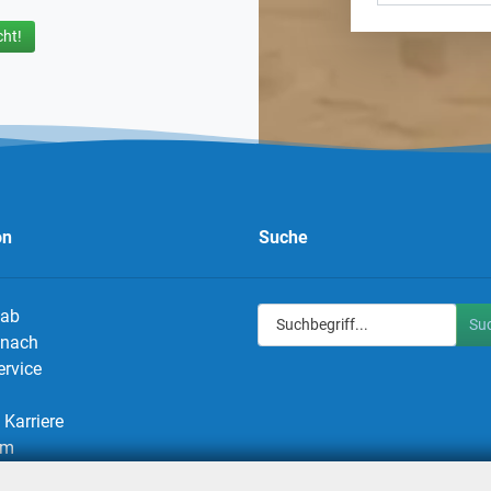
ht!
on
Suche
 ab
Su
g nach
ervice
Karriere
um
utz