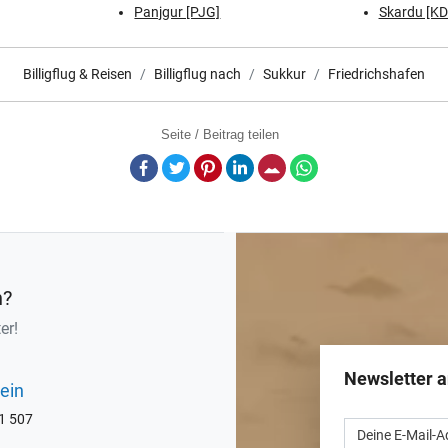
Panjgur [PJG]
Skardu [KD
Billigflug & Reisen
Billigflug nach
Sukkur
Friedrichshafen
Seite / Beitrag teilen
Facebook
Twitter
Pinterest
LinkedIn
E-Mail
Whatsapp
n?
er!
Newsletter 
ein
71 507