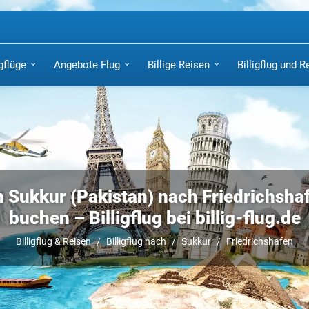
igflüge
Angebote Flug
Billige Reisen
Billigflug und R
 Sukkur (Pakistan) nach Friedrichshaf
buchen – Billigflug bei billig-flug.de
Billigflug & Reisen
Billigflug nach
Sukkur
Friedrichshafen