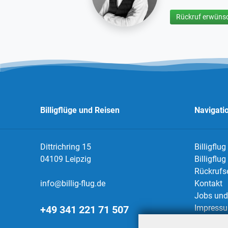
Rückruf erwünsc
Billigflüge und Reisen
Navigati
Dittrichring 15
Billigflug
04109 Leipzig
Billigflu
Rückrufs
info@billig-flug.de
Kontakt
Jobs und 
Impress
+49 341 221 71 507
Datensch