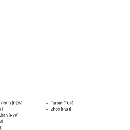
(Intl.) [PEW]
Turbat [TUK]
T]
Zhob [PZH]
Khan [RYK]
S]
T]