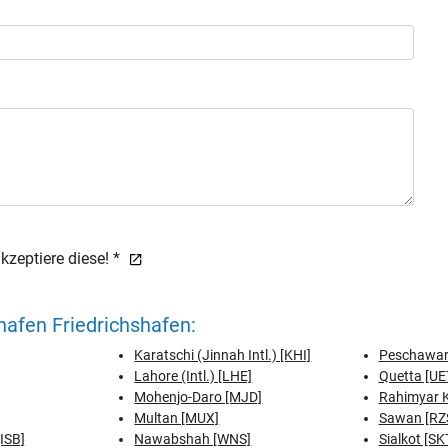
zeptiere diese! *
afen Friedrichshafen:
Karatschi (Jinnah Intl.) [KHI]
Peschawar 
Lahore (Intl.) [LHE]
Quetta [UE
Mohenjo-Daro [MJD]
Rahimyar 
Multan [MUX]
Sawan [RZ
[ISB]
Nawabshah [WNS]
Sialkot [SK