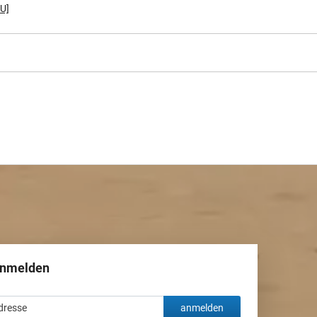
U]
anmelden
anmelden