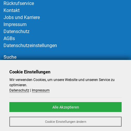
Rückrufservice
Kontakt
Jobs und Karriere
Impressum
Datenschutz
AGBs
Datenschutzeinstellungen
Suche
Cookie Einstellungen
Wir verwenden Cookies, um unsere Website und unseren Service zu
Suchen
optimieren.
Datenschutz
|
Impressum
Alle Akzeptieren
©
2026
-
Billigflüge und Reisen
- Alle Rechte reserviert. -
Reiseportal
Cookie Einstellungen ändern
powered by ATeO-Travel