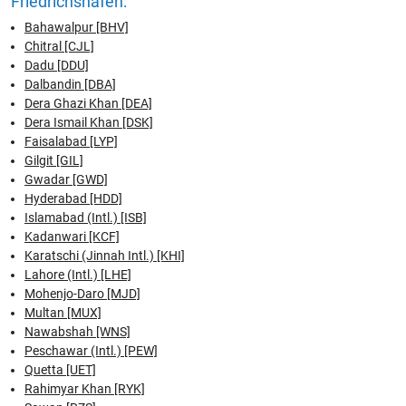
Friedrichshafen:
Bahawalpur [BHV]
Chitral [CJL]
Dadu [DDU]
Dalbandin [DBA]
Dera Ghazi Khan [DEA]
Dera Ismail Khan [DSK]
Faisalabad [LYP]
Gilgit [GIL]
Gwadar [GWD]
Hyderabad [HDD]
Islamabad (Intl.) [ISB]
Kadanwari [KCF]
Karatschi (Jinnah Intl.) [KHI]
Lahore (Intl.) [LHE]
Mohenjo-Daro [MJD]
Multan [MUX]
Nawabshah [WNS]
Peschawar (Intl.) [PEW]
Quetta [UET]
Rahimyar Khan [RYK]