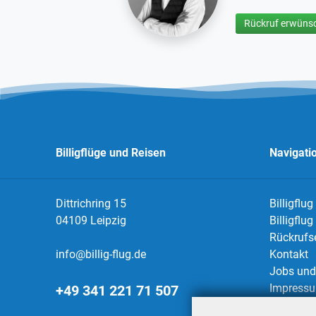
Rückruf erwünsc
Billigflüge und Reisen
Navigati
Dittrichring 15
Billigflug
04109 Leipzig
Billigflu
Rückrufs
info@billig-flug.de
Kontakt
Jobs und 
Impress
+49 341 221 71 507
Datensch