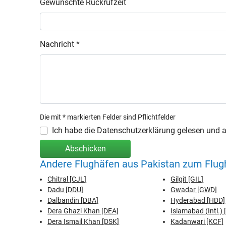
Gewünschte Rückrufzeit
Nachricht *
Die mit * markierten Felder sind Pflichtfelder
Ich habe die Datenschutzerklärung gelesen und ak
Abschicken
Andere Flughäfen aus Pakistan zum Flugh
Chitral [CJL]
Gilgit [GIL]
Dadu [DDU]
Gwadar [GWD]
Dalbandin [DBA]
Hyderabad [HDD]
Dera Ghazi Khan [DEA]
Islamabad (Intl.) 
Dera Ismail Khan [DSK]
Kadanwari [KCF]