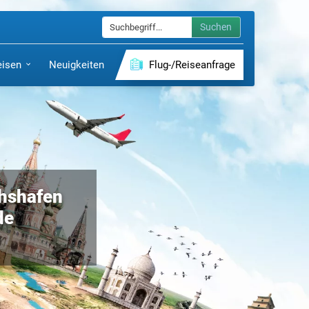
Suchen
eisen
Neuigkeiten
Flug-/Reiseanfrage
chshafen
de