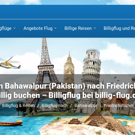
igflüge
Angebote Flug
Billige Reisen
Billigflug und R
n Bahawalpur (Pakistan) nach Friedri
illig buchen – Billigflug bei billig-flug.
Billigflug & Reisen
Billigflug nach
Bahawalpur
Friedrichshafen