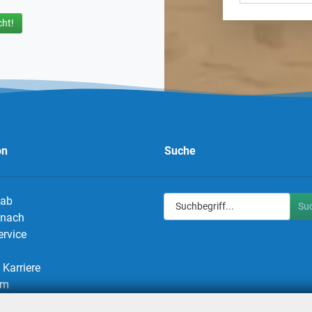
ht!
on
Suche
 ab
Su
g nach
ervice
Karriere
um
utz