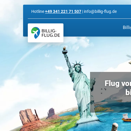
Hotline
+49 341 221 71 507
| info@billig-flug.de
Bill
Flug vo
b