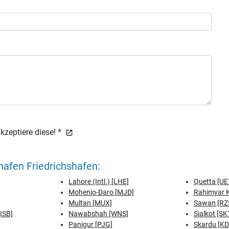
zeptiere diese! *
afen Friedrichshafen:
Lahore (Intl.) [LHE]
Quetta [UE
Mohenjo-Daro [MJD]
Rahimyar 
Multan [MUX]
Sawan [RZ
[ISB]
Nawabshah [WNS]
Sialkot [SK
Panjgur [PJG]
Skardu [KD