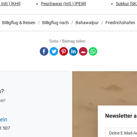
Intl.) [KHI]
Peschawar (Intl.) [PEW]
Sukkur [SK
Billigflug & Reisen
Billigflug nach
Bahawalpur
Friedrichshafen
Seite / Beitrag teilen
Facebook
Twitter
Pinterest
LinkedIn
E-Mail
Whatsapp
n?
er!
Newsletter 
ein
71 507