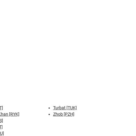
T]
Turbat [TUK]
Khan [RYK]
Zhob [PZH]
S]
T]
U]