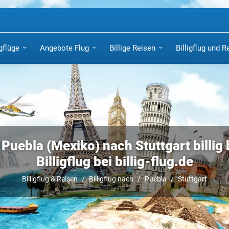
igflüge
Angebote Flug
Billige Reisen
Billigflug und R
 Puebla (Mexiko) nach Stuttgart billig
Billigflug bei billig-flug.de
Billigflug & Reisen
Billigflug nach
Puebla
Stuttgart