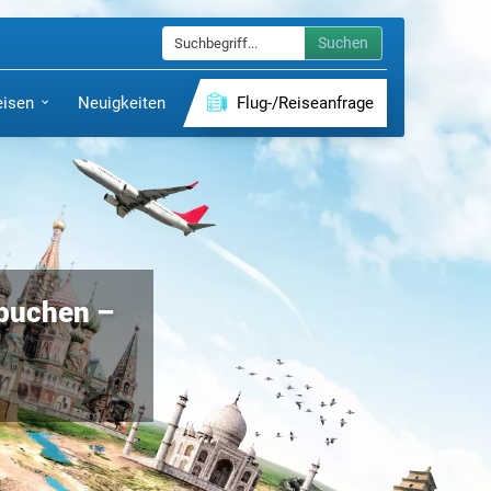
Suchen
eisen
Neuigkeiten
Flug-/Reiseanfrage
 buchen –