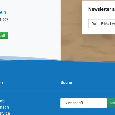
Newsletter 
ein
71 507
ht!
on
Suche
 ab
Su
g nach
ervice