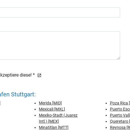
zeptiere diese! *
fen Stuttgart:
]
Merida [MID]
Poza Rica 
Mexicali [MXL]
Puerto Esc
Mexiko-Stadt (Juarez
Puerto Vall
Intl.) [MEX]
Queretaro 
Minatitlan [MTT]
Reynosa [