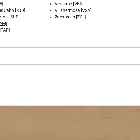
W]
Veracruz [VER]
el Cabo [SJD]
Villahermosa [VSA]
tosi [SLP]
Zacatecas [ZCL]
TAM]
[TAP]