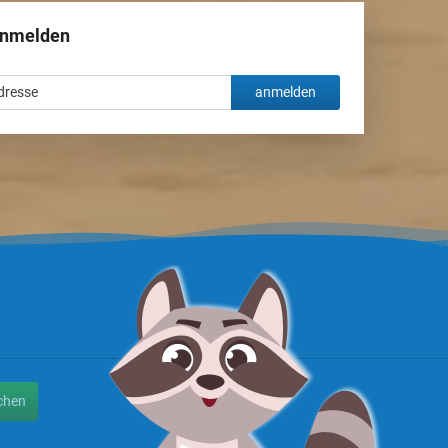
anmelden
anmelden
chen