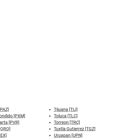
[PAZ]
Tijuana [TIJ]
ondido [PXM]
Toluca [TLC]
arta [PVR]
Torreon [TRC]
[QRO]
Tuxtla Gutierrez [TGZ]
REX]
Uruapan [UPN]