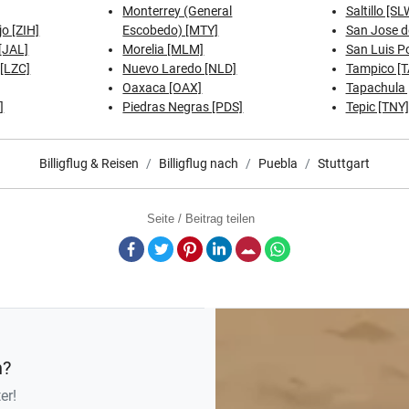
Monterrey (General
Saltillo [SL
o [ZIH]
Escobedo) [MTY]
San Jose d
[JAL]
Morelia [MLM]
San Luis Po
[LZC]
Nuevo Laredo [NLD]
Tampico [
Oaxaca [OAX]
Tapachula 
]
Piedras Negras [PDS]
Tepic [TNY]
Billigflug & Reisen
Billigflug nach
Puebla
Stuttgart
Seite / Beitrag teilen
Facebook
Twitter
Pinterest
LinkedIn
E-Mail
Whatsapp
n?
er!