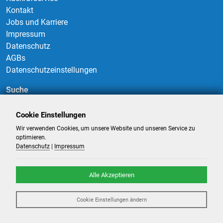
Kontakt
Jobs und Karriere
Impressum
Datenschutz
AGBs
Datenschutzeinstellungen
Suche
Cookie Einstellungen
Wir verwenden Cookies, um unsere Website und unseren Service zu
Suchen
optimieren.
Datenschutz
|
Impressum
Alle Akzeptieren
©
2026
-
Billigflüge und Reisen
- Alle Rechte reserviert. -
Reiseportal
Cookie Einstellungen ändern
powered by ATeO-Travel