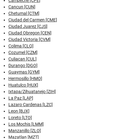
Campeche [CPE]
Cancun [CUN]
Chetumal [CTM]
Ciudad del Carmen [CME]
Ciudad Juarez [CJS]
Ciudad Obregon [CEN]
Ciudad Victoria [CVM]
Colima [CLQ]
Cozumel [CZM]
Culiacan [CUL]
Durango [DGO]
Guaymas [GYM]
Hermosillo [HMO]
Huatulco [HUX]
Ixtapa/Zihuatanejo [ZIH]
La Paz [LAP]
Lazaro Cardenas [LZC]
Leon [BJX]
Loreto [LTO]
Los Mochis [LMM]
Manzanillo [ZLO]
Mazatlan [MZT]