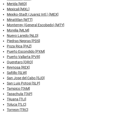
Merida [MID]
Mexicali [MXL]
Mexiko-Stadt (Juarez Intl.) [MEX]
Minatitlan [MTT]
Monterrey (General Escobedo) [MTY]
Morelia [MLM]
Nuevo Laredo [NLD]
Piedras Negras [PDS]
Poza Rica [PAZ]
Puerto Escondido [PXM]
Puerto Vallarta [PVR]
Queretaro [QRO]
Reynosa [REX]
Saltillo [SLW]
San Jose del Cabo [SJD]
San Luis Potosi [SLP]
Tampico [TAM]
Tapachula [TAP]
Tijuana [TIJ]
Toluca [TLC]
Torreon [TRC]