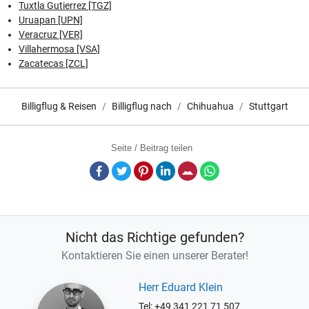
Tuxtla Gutierrez [TGZ]
Uruapan [UPN]
Veracruz [VER]
Villahermosa [VSA]
Zacatecas [ZCL]
Billigflug & Reisen
Billigflug nach
Chihuahua
Stuttgart
Seite / Beitrag teilen
Facebook
Twitter
Pinterest
LinkedIn
E-Mail
Whatsapp
Nicht das Richtige gefunden?
Kontaktieren Sie einen unserer Berater!
Herr Eduard Klein
Tel: +49 341 221 71 507