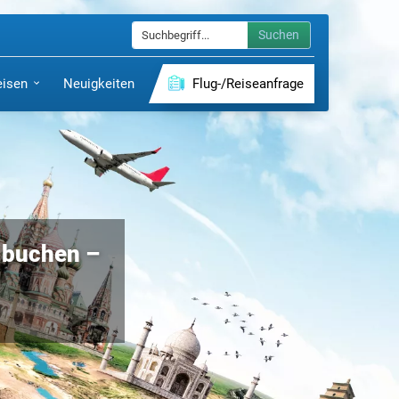
Suchen
eisen
Neuigkeiten
Flug-/Reiseanfrage
g buchen –