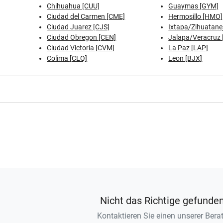
Chihuahua [CUU]
Guaymas [GYM]
Ciudad del Carmen [CME]
Hermosillo [HMO]
Ciudad Juarez [CJS]
Ixtapa/Zihuatanej
Ciudad Obregon [CEN]
Jalapa/Veracruz 
Ciudad Victoria [CVM]
La Paz [LAP]
Colima [CLQ]
Leon [BJX]
Nicht das Richtige gefunde
Kontaktieren Sie einen unserer Berat