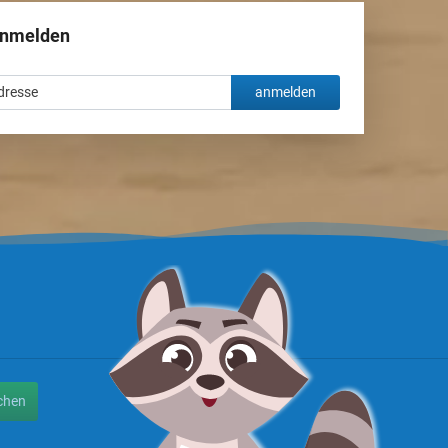
anmelden
anmelden
chen