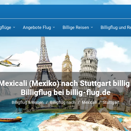
igflüge
Angebote Flug
Billige Reisen
Billigflug und R
Mexicali (Mexiko) nach Stuttgart billi
Billigflug bei billig-flug.de
Billigflug & Reisen
Billigflug nach
Mexicali
Stuttgart