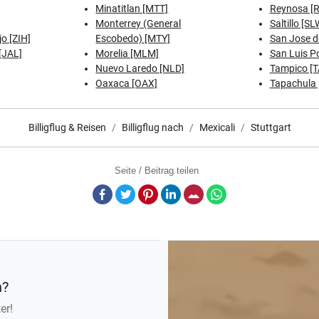
Minatitlan [MTT]
Reynosa [
Monterrey (General
Saltillo [SL
o [ZIH]
Escobedo) [MTY]
San Jose d
[JAL]
Morelia [MLM]
San Luis Po
Nuevo Laredo [NLD]
Tampico [
Oaxaca [OAX]
Tapachula 
Billigflug & Reisen
Billigflug nach
Mexicali
Stuttgart
Seite / Beitrag teilen
Facebook
Twitter
Pinterest
LinkedIn
E-Mail
Whatsapp
n?
er!