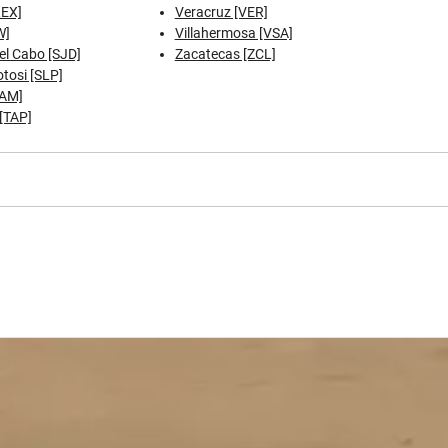
REX]
Veracruz [VER]
W]
Villahermosa [VSA]
el Cabo [SJD]
Zacatecas [ZCL]
tosi [SLP]
TAM]
[TAP]