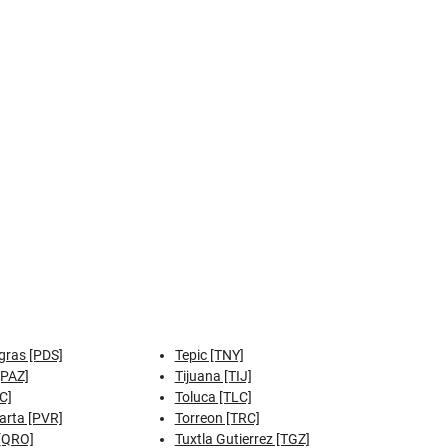
gras [PDS]
Tepic [TNY]
[PAZ]
Tijuana [TIJ]
C]
Toluca [TLC]
arta [PVR]
Torreon [TRC]
[QRO]
Tuxtla Gutierrez [TGZ]