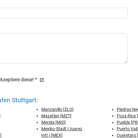
zeptiere diese! *
fen Stuttgart:
Manzanillo [ZLO]
Piedras Ne
]
Mazatlan [MZT]
Poza Rica 
Merida [MID]
Puebla [PB
Mexiko-Stadt (Juarez
Puerto Vall
]
Intl.) [MEX]
Queretaro 