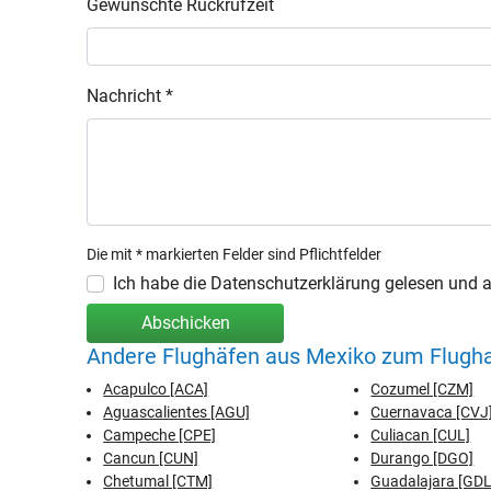
Gewünschte Rückrufzeit
Nachricht *
Die mit * markierten Felder sind Pflichtfelder
Ich habe die Datenschutzerklärung gelesen und ak
Abschicken
Andere Flughäfen aus Mexiko zum Flugha
Acapulco [ACA]
Cozumel [CZM]
Aguascalientes [AGU]
Cuernavaca [CVJ
Campeche [CPE]
Culiacan [CUL]
Cancun [CUN]
Durango [DGO]
Chetumal [CTM]
Guadalajara [GDL