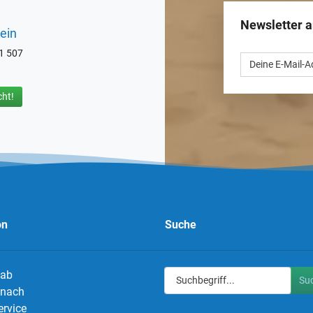
Newsletter 
ein
71 507
ht!
on
Suche
 ab
Su
g nach
ervice