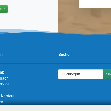
ht!
on
Suche
 ab
Su
g nach
ervice
Karriere
um
utz