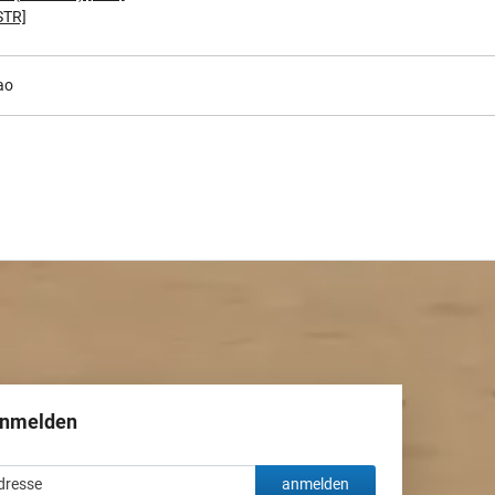
STR]
ao
anmelden
anmelden