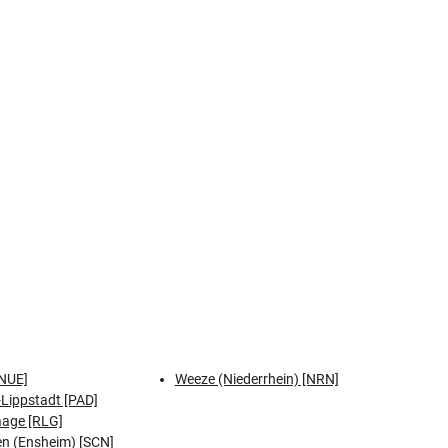
NUE]
Weeze (Niederrhein) [NRN]
Lippstadt [PAD]
aage [RLG]
n (Ensheim) [SCN]