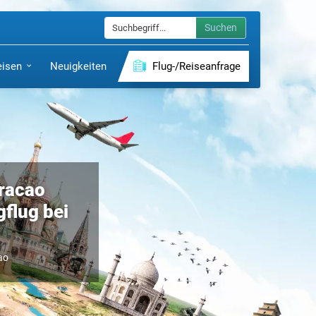
Suchen
eisen
Neuigkeiten
Flug-/Reiseanfrage
racao
gflug bei
ao