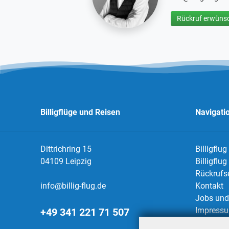
Rückruf erwünsc
Billigflüge und Reisen
Navigati
Dittrichring 15
Billigflug
04109 Leipzig
Billigflu
Rückrufs
info@billig-flug.de
Kontakt
Jobs und 
Impress
+49 341 221 71 507
Datensch