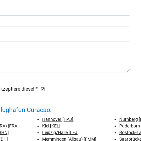
zeptiere diese! *
lughafen Curacao:
Hannover [HAJ]
Nürnberg [
FRA) [FRA]
Kiel [KEL]
Paderborn-
[HHN]
Leipzig/Halle [LEJ]
Rostock-L
FDH]
Memmingen (Allgäu) [FMM]
Saarbrücke