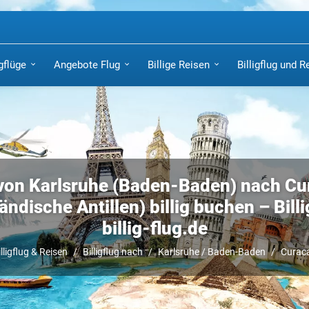
igflüge
Angebote Flug
Billige Reisen
Billigflug und R
von Karlsruhe (Baden-Baden) nach Cu
ändische Antillen) billig buchen – Billi
billig-flug.de
lligflug & Reisen
Billigflug nach
Karlsruhe / Baden-Baden
Curac