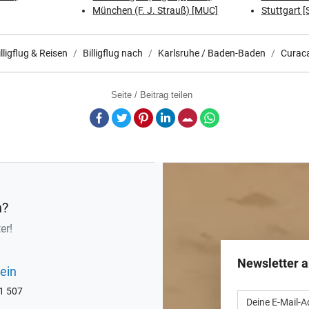
München (F. J. Strauß) [MUC]
Stuttgart [
lligflug & Reisen
Billigflug nach
Karlsruhe / Baden-Baden
Curac
Seite / Beitrag teilen
Facebook
Twitter
Pinterest
LinkedIn
E-Mail
Whatsapp
n?
er!
Newsletter 
ein
71 507