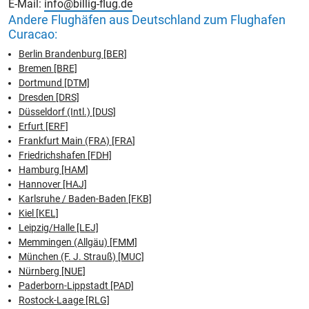
E-Mail:
info@billig-flug.de
Andere Flughäfen aus Deutschland zum Flughafen
Curacao:
Berlin Brandenburg [BER]
Bremen [BRE]
Dortmund [DTM]
Dresden [DRS]
Düsseldorf (Intl.) [DUS]
Erfurt [ERF]
Frankfurt Main (FRA) [FRA]
Friedrichshafen [FDH]
Hamburg [HAM]
Hannover [HAJ]
Karlsruhe / Baden-Baden [FKB]
Kiel [KEL]
Leipzig/Halle [LEJ]
Memmingen (Allgäu) [FMM]
München (F. J. Strauß) [MUC]
Nürnberg [NUE]
Paderborn-Lippstadt [PAD]
Rostock-Laage [RLG]