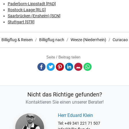
Paderborn-Lippstadt [PAD]
Rostock-Laage [RLG]
Saarbrücken (Ensheim) [SCN]
Stuttgart [STR]
Billigflug & Reisen
Billigflug nach
Weeze (Niederrhein)
Curacao
Seite / Beitrag teilen
Facebook
Twitter
Pinterest
LinkedIn
E-Mail
Whatsapp
Nicht das Richtige gefunden?
Kontaktieren Sie einen unserer Berater!
Herr Eduard Klein
Tel: +49 341 221 71 507