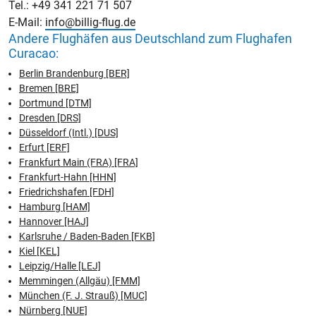
Tel.: +49 341 221 71 507
E-Mail:
info@billig-flug.de
Andere Flughäfen aus Deutschland zum Flughafen
Curacao:
Berlin Brandenburg [BER]
Bremen [BRE]
Dortmund [DTM]
Dresden [DRS]
Düsseldorf (Intl.) [DUS]
Erfurt [ERF]
Frankfurt Main (FRA) [FRA]
Frankfurt-Hahn [HHN]
Friedrichshafen [FDH]
Hamburg [HAM]
Hannover [HAJ]
Karlsruhe / Baden-Baden [FKB]
Kiel [KEL]
Leipzig/Halle [LEJ]
Memmingen (Allgäu) [FMM]
München (F. J. Strauß) [MUC]
Nürnberg [NUE]