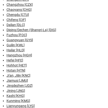
Changzhou [CZX]
Chaoyang [CHG]
Chengdu [CTU]
Chifeng [CIF]
Dalian [DLC]
Diqing/Dechen (Shangri-La) [DIG]
Fuzhou [FOC]
Guangyuan [GYS]
Guilin [KWL]
Hailar [HLD]
Hangzhou [HGH]
Hefei [HFE]
Hohhot [HET]
Hotan [HTN]
Ji'an, Jilin [KNC]
Jiamusi [JMU]
Jingdezhen [JDZ]
Jining [JNG]
Kashi [KHG]
Kunming [KMG]
Lianyungang [LYG]