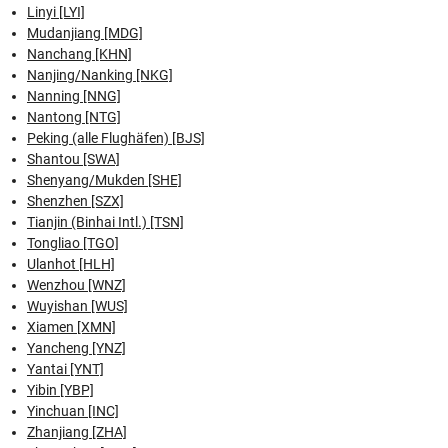
Linyi [LYI]
Mudanjiang [MDG]
Nanchang [KHN]
Nanjing/Nanking [NKG]
Nanning [NNG]
Nantong [NTG]
Peking (alle Flughäfen) [BJS]
Shantou [SWA]
Shenyang/Mukden [SHE]
Shenzhen [SZX]
Tianjin (Binhai Intl.) [TSN]
Tongliao [TGO]
Ulanhot [HLH]
Wenzhou [WNZ]
Wuyishan [WUS]
Xiamen [XMN]
Yancheng [YNZ]
Yantai [YNT]
Yibin [YBP]
Yinchuan [INC]
Zhanjiang [ZHA]