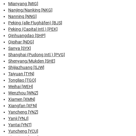
Mianyang [MIG]
Nanjing/Nanking [NKG]
Nanning [NNG]
Peking (alle Flughäfen) [BJS]
Peking (Capital Intl.) [PEK]
Qinhuangdao [SHP]
Qiqihar [NDG]
Sanya [SYX]
Shanghai (Pudong Intl.) [PVG]
Shenyang/Mukden [SHE]
Shijiazhuang [SJW]
Taiyuan [TYN]
Tongliao [TGO]
Weihai [WEH]
Wenzhou [WNZ]
Xiamen [XMN]
Xiangfan [XFN]
Yancheng [YNZ]
Yanji [YNJ]
Yantai [YNT]
Yuncheng [YCU]