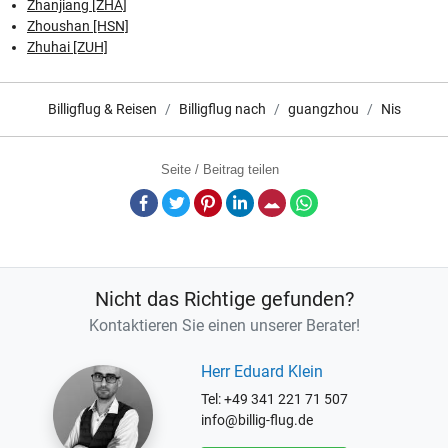
Zhanjiang [ZHA]
Zhoushan [HSN]
Zhuhai [ZUH]
Billigflug & Reisen
Billigflug nach
guangzhou
Nis
Seite / Beitrag teilen
Facebook
Twitter
Pinterest
LinkedIn
E-Mail
Whatsapp
Nicht das Richtige gefunden?
Kontaktieren Sie einen unserer Berater!
Herr Eduard Klein
Tel: +49 341 221 71 507
info@billig-flug.de