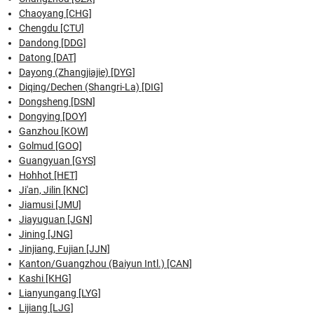
Chaoyang [CHG]
Chengdu [CTU]
Dandong [DDG]
Datong [DAT]
Dayong (Zhangjiajie) [DYG]
Diqing/Dechen (Shangri-La) [DIG]
Dongsheng [DSN]
Dongying [DOY]
Ganzhou [KOW]
Golmud [GOQ]
Guangyuan [GYS]
Hohhot [HET]
Ji'an, Jilin [KNC]
Jiamusi [JMU]
Jiayuguan [JGN]
Jining [JNG]
Jinjiang, Fujian [JJN]
Kanton/Guangzhou (Baiyun Intl.) [CAN]
Kashi [KHG]
Lianyungang [LYG]
Lijiang [LJG]