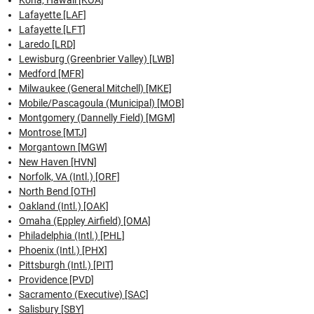
Lafayette [LAF]
Lafayette [LFT]
Laredo [LRD]
Lewisburg (Greenbrier Valley) [LWB]
Medford [MFR]
Milwaukee (General Mitchell) [MKE]
Mobile/Pascagoula (Municipal) [MOB]
Montgomery (Dannelly Field) [MGM]
Montrose [MTJ]
Morgantown [MGW]
New Haven [HVN]
Norfolk, VA (Intl.) [ORF]
North Bend [OTH]
Oakland (Intl.) [OAK]
Omaha (Eppley Airfield) [OMA]
Philadelphia (Intl.) [PHL]
Phoenix (Intl.) [PHX]
Pittsburgh (Intl.) [PIT]
Providence [PVD]
Sacramento (Executive) [SAC]
Salisbury [SBY]