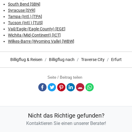
South Bend [SBN]
Syracuse [SYR]
Tampa (Intl.) [TPA]
Tucson (Intl.) [TUS]
Vail/Eagle (Eagle County) [EGE]
Wichita (Mid-Continent) [ICT]
Wilkes-Barre (Wyoming Valle) [WBW]
Billigflug & Reisen
Billigflug nach
Traverse City
Erfurt
Seite / Beitrag teilen
Facebook
Twitter
Pinterest
LinkedIn
E-Mail
Whatsapp
Nicht das Richtige gefunden?
Kontaktieren Sie einen unserer Berater!