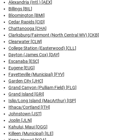
Alexandria (Intl.) [AEX]
Billings [BIL]
Bloomington [BMI]
Cedar Rapids [CID]
Chattanooga [CHA]
Clarksburg/Fairmont (North Central WV) [CKB]
Clearwater [CLW]
College Station (Easterwood) [CLL]
Dayton (James Cox) [DAY]
Escanaba [ESC]
Eugene [EUG]
Fayetteville (Municipal) [FYV]
Garden City [JHC]
Grand Canyon (Pulliam Field) [FLG]
Grand Island [GRI]
Islip/Long Island (MacArthur) [ISP]
Ithaca/Cortland [ITH]
Johnstown [JST]
Joplin [JLN]
Kahului, Maui [OGG]
Killeen (Municipal) [ILE]
Kona, Hawaii [KOA]