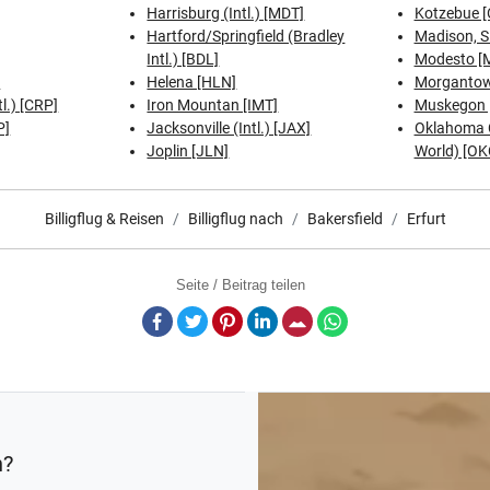
Harrisburg (Intl.) [MDT]
Kotzebue [
Hartford/Springfield (Bradley
Madison, S
Intl.) [BDL]
Modesto [
]
Helena [HLN]
Morganto
tl.) [CRP]
Iron Mountan [IMT]
Muskegon 
P]
Jacksonville (Intl.) [JAX]
Oklahoma C
Joplin [JLN]
World) [OK
Billigflug & Reisen
Billigflug nach
Bakersfield
Erfurt
Seite / Beitrag teilen
Facebook
Twitter
Pinterest
LinkedIn
E-Mail
Whatsapp
n?