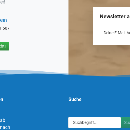
er!
Newsletter 
ein
71 507
ht!
on
Suche
 ab
Su
g nach