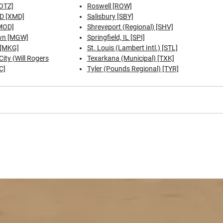
OTZ]
Roswell [ROW]
D [XMD]
Salisbury [SBY]
MOD]
Shreveport (Regional) [SHV]
wn [MGW]
Springfield, IL [SPI]
[MKG]
St. Louis (Lambert Intl.) [STL]
ity (Will Rogers
Texarkana (Municipal) [TXK]
C]
Tyler (Pounds Regional) [TYR]