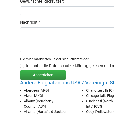
Gewünschte Rückrufzeit
Nachricht *
Die mit * markierten Felder sind Pflichtfelder
Ich habe die Datenschutzerklärung gelesen und ak
Abschicken
Andere Flughäfen aus USA / Vereinigte S
Aberdeen [APG]
Charlottesville [
Akron [AKO]
Chicago (alle Flu
Albany (Dougherty
Cincinnati (North
County) [ABY]
Intl.) [CVG]
Atlanta (Hartsfield Jackson
Cody (Yellowston