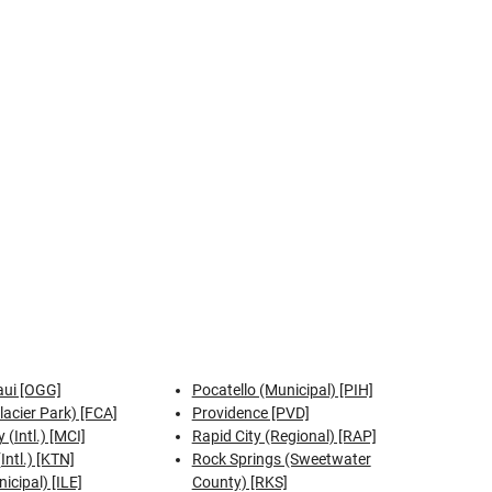
aui [OGG]
Pocatello (Municipal) [PIH]
Glacier Park) [FCA]
Providence [PVD]
 (Intl.) [MCI]
Rapid City (Regional) [RAP]
Intl.) [KTN]
Rock Springs (Sweetwater
icipal) [ILE]
County) [RKS]