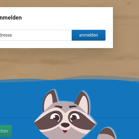
anmelden
anmelden
chen