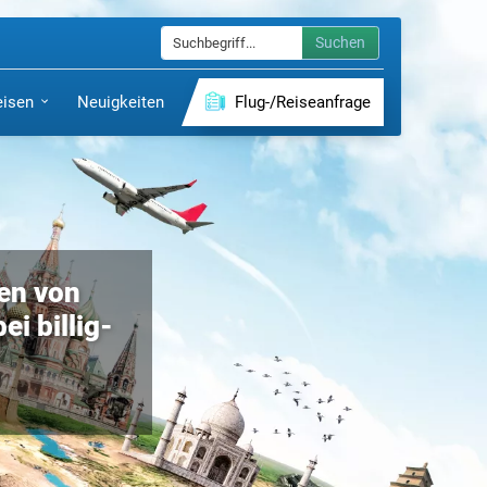
Suchen
eisen
Neuigkeiten
Flug-/Reiseanfrage
ten von
ei billig-