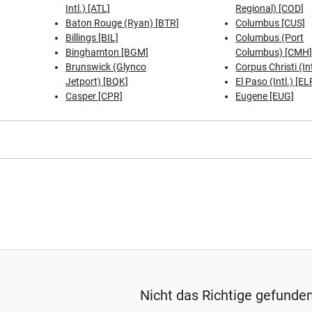
Intl.) [ATL]
Regional) [COD]
Baton Rouge (Ryan) [BTR]
Columbus [CUS]
Billings [BIL]
Columbus (Port
Binghamton [BGM]
Columbus) [CMH
Brunswick (Glynco
Corpus Christi (In
Jetport) [BQK]
El Paso (Intl.) [EL
Casper [CPR]
Eugene [EUG]
Nicht das Richtige gefunde