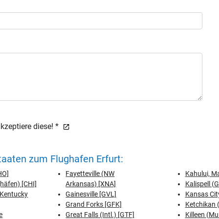
zeptiere diese! *
taaten zum Flughafen Erfurt:
CHO]
Fayetteville (NW
Kahului, M
ghäfen) [CHI]
Arkansas) [XNA]
Kalispell (
 Kentucky
Gainesville [GVL]
Kansas City
Grand Forks [GFK]
Ketchikan (
e
Great Falls (Intl.) [GTF]
Killeen (Mun