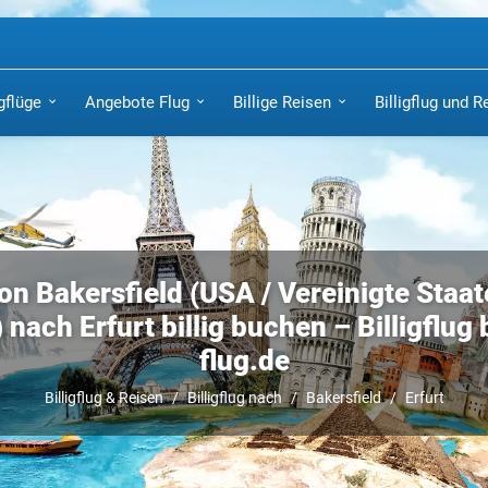
igflüge
Angebote Flug
Billige Reisen
Billigflug und R
on Bakersfield (USA / Vereinigte Staa
nach Erfurt billig buchen – Billigflug b
flug.de
Billigflug & Reisen
Billigflug nach
Bakersfield
Erfurt