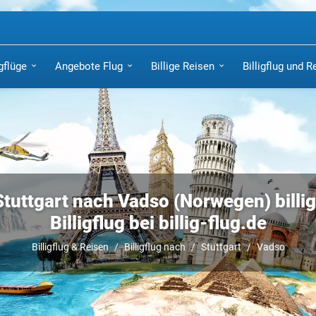
igflüge
Angebote Flug
Billige Reisen
Billigflug und R
Stuttgart nach Vadso (Norwegen) billi
Billigflug bei billig-flug.de
Billigflug & Reisen
Billigflug nach
Stuttgart
Vadso