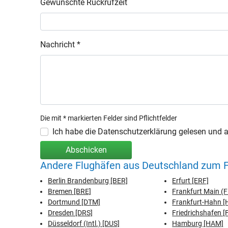
Gewünschte Rückrufzeit
Nachricht *
Die mit * markierten Felder sind Pflichtfelder
Ich habe die Datenschutzerklärung gelesen und ak
Abschicken
Andere Flughäfen aus Deutschland zum 
Berlin Brandenburg [BER]
Erfurt [ERF]
Bremen [BRE]
Frankfurt Main (
Dortmund [DTM]
Frankfurt-Hahn 
Dresden [DRS]
Friedrichshafen [
Düsseldorf (Intl.) [DUS]
Hamburg [HAM]