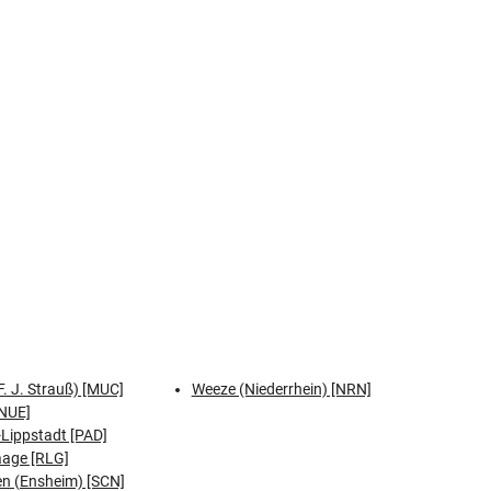
. J. Strauß) [MUC]
Weeze (Niederrhein) [NRN]
NUE]
Lippstadt [PAD]
aage [RLG]
n (Ensheim) [SCN]