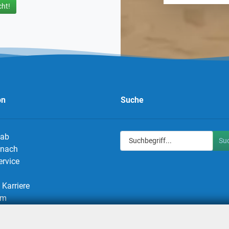
ht!
on
Suche
 ab
Su
g nach
ervice
Karriere
um
utz