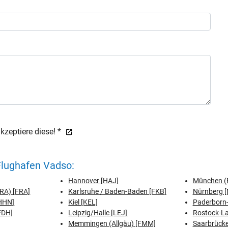
zeptiere diese! *
Flughafen Vadso:
Hannover [HAJ]
München (F
FRA) [FRA]
Karlsruhe / Baden-Baden [FKB]
Nürnberg [
[HHN]
Kiel [KEL]
Paderborn-
FDH]
Leipzig/Halle [LEJ]
Rostock-L
Memmingen (Allgäu) [FMM]
Saarbrücke