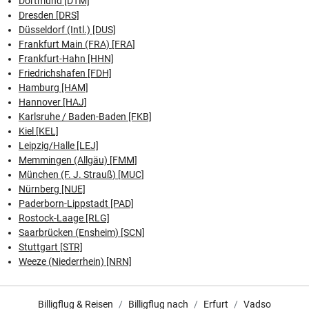
Dortmund [DTM]
Dresden [DRS]
Düsseldorf (Intl.) [DUS]
Frankfurt Main (FRA) [FRA]
Frankfurt-Hahn [HHN]
Friedrichshafen [FDH]
Hamburg [HAM]
Hannover [HAJ]
Karlsruhe / Baden-Baden [FKB]
Kiel [KEL]
Leipzig/Halle [LEJ]
Memmingen (Allgäu) [FMM]
München (F. J. Strauß) [MUC]
Nürnberg [NUE]
Paderborn-Lippstadt [PAD]
Rostock-Laage [RLG]
Saarbrücken (Ensheim) [SCN]
Stuttgart [STR]
Weeze (Niederrhein) [NRN]
Billigflug & Reisen
Billigflug nach
Erfurt
Vadso