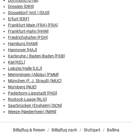
Dortmund [DTM]
Dresden [DRS]
Düsseldorf (Intl.) [DUS]
Erfurt [ERF]
Frankfurt Main (FRA) [FRA]
Frankfurt-Hahn [HHN]
Friedrichshafen [FDH]
Hamburg [HAM]
Hannover [HAJ]
Karlsruhe / Baden-Baden [FKB]
Kiel [KEL]
Leipzig/Halle [LEJ]
Memmingen (Allgäu) [FMM]
München (F. J. Strauß) [MUC]
Nürnberg [NUE]
Paderborn-Lippstadt [PAD]
Rostock-Laage [RLG]
Saarbrücken (Ensheim) [SCN]
Weeze (Niederrhein) [NRN]
Billigflug & Reisen
Billigflug nach
Stuttgart
Ballina