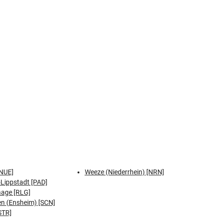
NUE]
Weeze (Niederrhein) [NRN]
Lippstadt [PAD]
aage [RLG]
n (Ensheim) [SCN]
STR]