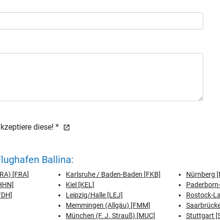
zeptiere diese! *
ughafen Ballina:
FRA) [FRA]
Karlsruhe / Baden-Baden [FKB]
Nürnberg [
[HHN]
Kiel [KEL]
Paderborn-
FDH]
Leipzig/Halle [LEJ]
Rostock-L
Memmingen (Allgäu) [FMM]
Saarbrücke
München (F. J. Strauß) [MUC]
Stuttgart [