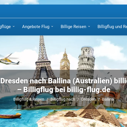
igflüge
Angebote Flug
Billige Reisen
Billigflug und R
 Dresden nach Ballina (Australien) bill
– Billigflug bei billig-flug.de
Billigflug & Reisen
Billigflug nach
Dresden
Ballina