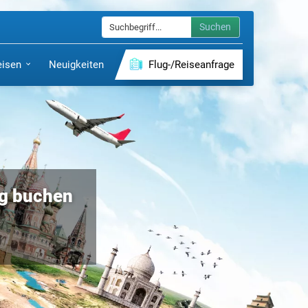
Suchen
eisen
Neuigkeiten
Flug-/Reiseanfrage
ig buchen