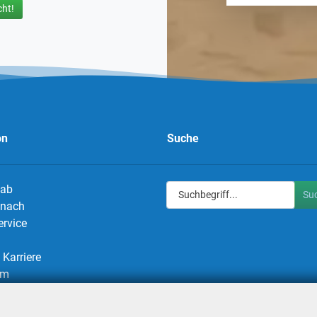
ht!
on
Suche
 ab
Su
g nach
ervice
Karriere
um
utz