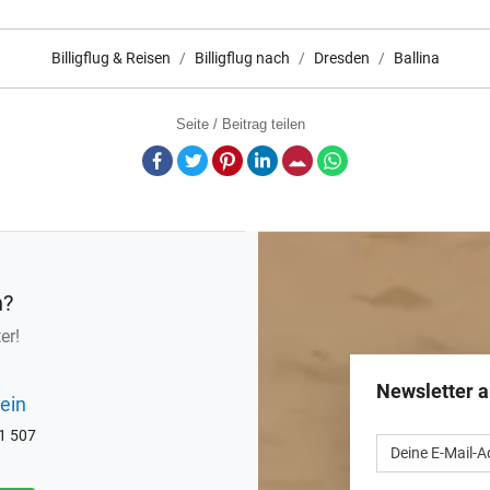
Billigflug & Reisen
Billigflug nach
Dresden
Ballina
Seite / Beitrag teilen
Facebook
Twitter
Pinterest
LinkedIn
E-Mail
Whatsapp
n?
er!
Newsletter 
ein
71 507