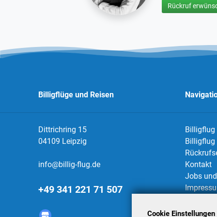
Rückruf erwünsc
Billigflüge und Reisen
Navigati
Dittrichring 15
Billigflug
04109 Leipzig
Billigflu
Rückrufs
info@billig-flug.de
Kontakt
Jobs und 
Impress
+49 341 221 71 507
Datensch
AGBs
Cookie Einstellungen