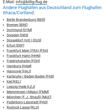
E-Mail:
info@billig-flug.de
Andere Flughäfen aus Deutschland zum Flughafen
Ithaca/Cortland:
Berlin Brandenburg [BER]
Bremen [BRE]
Dortmund [DTM]
Dresden [DRS]
Düsseldorf (Intl.) [DUS]
Erfurt [ERF]
Frankfurt Main (FRA) [FRA]
Frankfurt-Hahn [HHN]
Friedrichshafen [FDH]
Hamburg [HAM]
Hannover [HAJ]
Karlsruhe / Baden-Baden [FKB]
Kiel [KEL]
Leipzig/Halle [LEJ]
Memmingen (Allgäu) [FMM]
München (F. J. Strauß) [MUC]
Paderborn-Lippstadt [PAD]
Rostock-Laage [RLG]