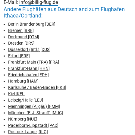
E-Mail:
info@billig-flug.de
Andere Flughäfen aus Deutschland zum Flughafen
Ithaca/Cortland:
Berlin Brandenburg [BER]
Bremen [BRE]
Dortmund [DTM]
Dresden [DRS]
Düsseldorf (Intl.) [DUS]
Erfurt [ERF]
Frankfurt Main (FRA) [FRA]
Frankfurt-Hahn [HHN]
Friedrichshafen [FDH]
Hamburg [HAM]
Karlsruhe / Baden-Baden [FKB]
Kiel [KEL]
Leipzig/Halle [LEJ]
Memmingen (Allgäu) [FMM]
München (F. J. Strauß) [MUC]
Nürnberg [NUE]
Paderborn-Lippstadt [PAD]
Rostock-Laage [RLG]