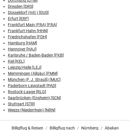
Dortmund [DTM]
Dresden [DRS]
Düsseldorf (Intl.) [DUS]
Erfurt [ERF]
Frankfurt Main (FRA) [FRA]
Frankfurt-Hahn [HHN]
Friedrichshafen [FDH]
Hamburg [HAM]
Hannover [HAJ]
Karlsruhe / Baden-Baden [FKB]
Kiel [KEL]
Leipzig/Halle [LEJ]
Memmingen (Allgäu) [FMM]
München (F. J. Strauß) [MUC]
Paderborn-Lippstadt [PAD]
Rostock-Laage [RLG]
Saarbrücken (Ensheim) [SCN]
Stuttgart [STR]
Weeze (Niederrhein) [NRN]
Billigflug & Reisen
Billigflug nach
Nürnberg
Abakan