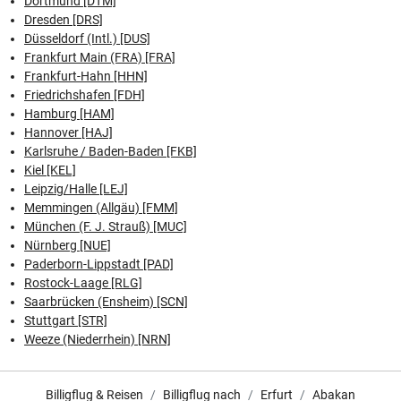
Dortmund [DTM]
Dresden [DRS]
Düsseldorf (Intl.) [DUS]
Frankfurt Main (FRA) [FRA]
Frankfurt-Hahn [HHN]
Friedrichshafen [FDH]
Hamburg [HAM]
Hannover [HAJ]
Karlsruhe / Baden-Baden [FKB]
Kiel [KEL]
Leipzig/Halle [LEJ]
Memmingen (Allgäu) [FMM]
München (F. J. Strauß) [MUC]
Nürnberg [NUE]
Paderborn-Lippstadt [PAD]
Rostock-Laage [RLG]
Saarbrücken (Ensheim) [SCN]
Stuttgart [STR]
Weeze (Niederrhein) [NRN]
Billigflug & Reisen
Billigflug nach
Erfurt
Abakan