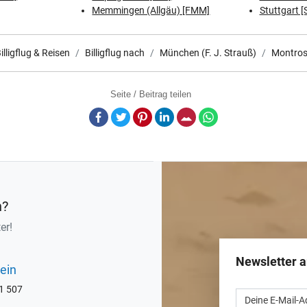
Memmingen (Allgäu) [FMM]
Stuttgart [
illigflug & Reisen
Billigflug nach
München (F. J. Strauß)
Montros
Seite / Beitrag teilen
Facebook
Twitter
Pinterest
LinkedIn
E-Mail
Whatsapp
n?
er!
Newsletter 
ein
71 507