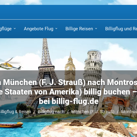
igflüge
Angebote Flug
Billige Reisen
Billigflug und R
n München (F. J. Strauß) nach Montros
e Staaten von Amerika) billig buchen – 
bei billig-flug.de
illigflug & Reisen
Billigflug nach
München (F. J. Strauß)
Montros