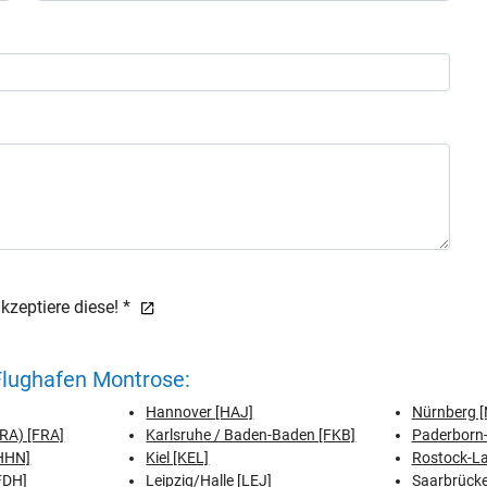
zeptiere diese! *
Flughafen Montrose:
Hannover [HAJ]
Nürnberg [
FRA) [FRA]
Karlsruhe / Baden-Baden [FKB]
Paderborn-
[HHN]
Kiel [KEL]
Rostock-L
FDH]
Leipzig/Halle [LEJ]
Saarbrücke