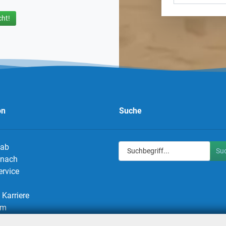
ht!
on
Suche
 ab
Su
g nach
ervice
Karriere
um
utz