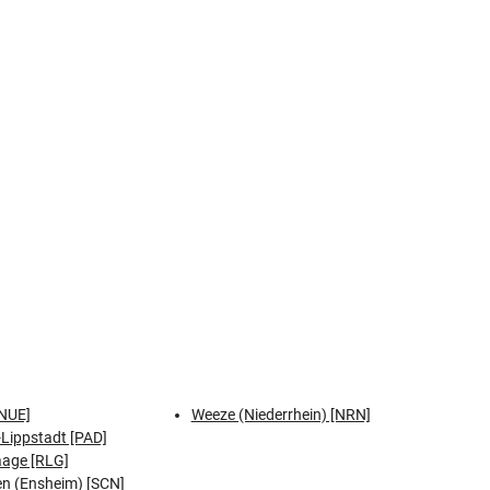
NUE]
Weeze (Niederrhein) [NRN]
Lippstadt [PAD]
aage [RLG]
n (Ensheim) [SCN]