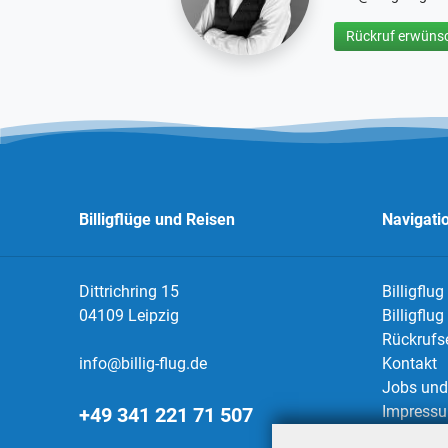
Rückruf erwünsc
Billigflüge und Reisen
Navigati
Dittrichring 15
Billigflug
04109 Leipzig
Billigflu
Rückrufs
info@billig-flug.de
Kontakt
Jobs und 
Impress
+49 341 221 71 507
Datensch