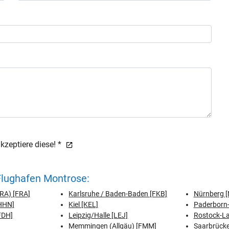
zeptiere diese! *
Flughafen Montrose:
FRA) [FRA]
Karlsruhe / Baden-Baden [FKB]
Nürnberg [
[HHN]
Kiel [KEL]
Paderborn-
FDH]
Leipzig/Halle [LEJ]
Rostock-L
Memmingen (Allgäu) [FMM]
Saarbrücke