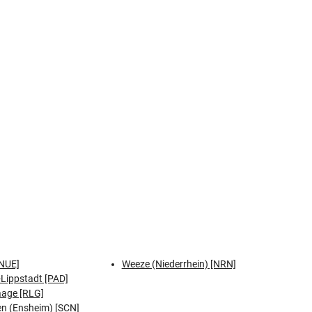
NUE]
Weeze (Niederrhein) [NRN]
Lippstadt [PAD]
aage [RLG]
n (Ensheim) [SCN]