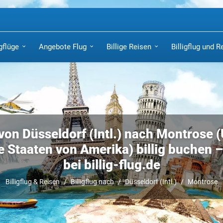
igflüge
Angebote Flug
Billige Reisen
Billigflug und R
von Düsseldorf (Intl.) nach Montrose 
e Staaten von Amerika) billig buchen – 
bei billig-flug.de
Billigflug & Reisen
Billigflug nach
Düsseldorf (Intl.)
Montrose