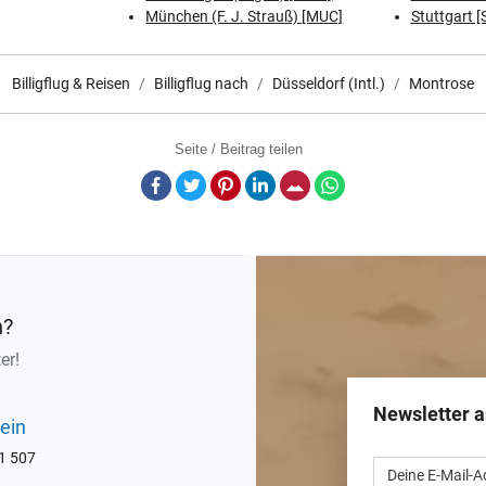
München (F. J. Strauß) [MUC]
Stuttgart [
Billigflug & Reisen
Billigflug nach
Düsseldorf (Intl.)
Montrose
Seite / Beitrag teilen
Facebook
Twitter
Pinterest
LinkedIn
E-Mail
Whatsapp
n?
er!
Newsletter 
ein
71 507