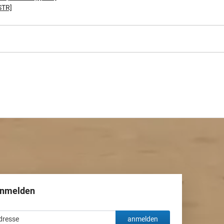
STR]
anmelden
anmelden