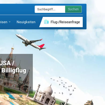
Suchen
eisen
Neuigkeiten
Flug-/Reiseanfrage
(USA /
Billigflug