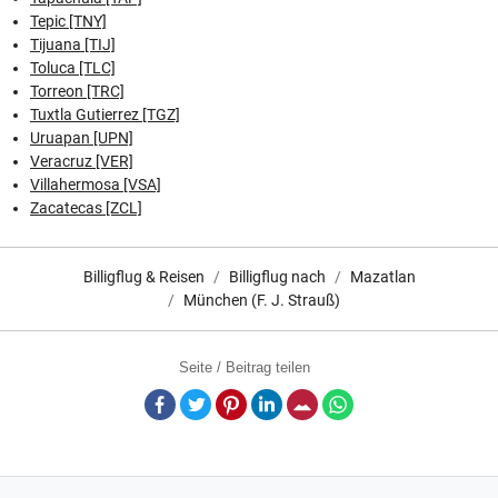
Tepic [TNY]
Tijuana [TIJ]
Toluca [TLC]
Torreon [TRC]
Tuxtla Gutierrez [TGZ]
Uruapan [UPN]
Veracruz [VER]
Villahermosa [VSA]
Zacatecas [ZCL]
Billigflug & Reisen
Billigflug nach
Mazatlan
München (F. J. Strauß)
Seite / Beitrag teilen
Facebook
Twitter
Pinterest
LinkedIn
E-Mail
Whatsapp