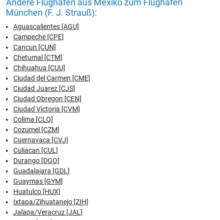
Andere Flughäfen aus Mexiko zum Flughafen
München (F. J. Strauß):
Aguascalientes [AGU]
Campeche [CPE]
Cancun [CUN]
Chetumal [CTM]
Chihuahua [CUU]
Ciudad del Carmen [CME]
Ciudad Juarez [CJS]
Ciudad Obregon [CEN]
Ciudad Victoria [CVM]
Colima [CLQ]
Cozumel [CZM]
Cuernavaca [CVJ]
Culiacan [CUL]
Durango [DGO]
Guadalajara [GDL]
Guaymas [GYM]
Huatulco [HUX]
Ixtapa/Zihuatanejo [ZIH]
Jalapa/Veracruz [JAL]