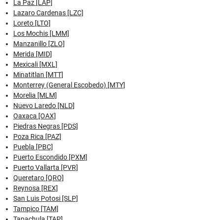
La Paz [LAP]
Lazaro Cardenas [LZC]
Loreto [LTO]
Los Mochis [LMM]
Manzanillo [ZLO]
Merida [MID]
Mexicali [MXL]
Minatitlan [MTT]
Monterrey (General Escobedo) [MTY]
Morelia [MLM]
Nuevo Laredo [NLD]
Oaxaca [OAX]
Piedras Negras [PDS]
Poza Rica [PAZ]
Puebla [PBC]
Puerto Escondido [PXM]
Puerto Vallarta [PVR]
Queretaro [QRO]
Reynosa [REX]
San Luis Potosi [SLP]
Tampico [TAM]
Tapachula [TAP]