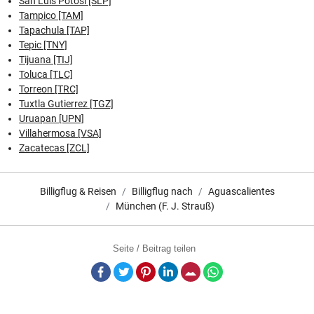
San Luis Potosi [SLP]
Tampico [TAM]
Tapachula [TAP]
Tepic [TNY]
Tijuana [TIJ]
Toluca [TLC]
Torreon [TRC]
Tuxtla Gutierrez [TGZ]
Uruapan [UPN]
Villahermosa [VSA]
Zacatecas [ZCL]
Billigflug & Reisen
Billigflug nach
Aguascalientes
München (F. J. Strauß)
Seite / Beitrag teilen
Facebook
Twitter
Pinterest
LinkedIn
E-Mail
Whatsapp