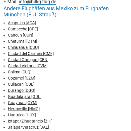
E-Mail:
info@billig-flug.de
Andere Flughäfen aus Mexiko zum Flughafen
München (F. J. Strauß):
Acapulco [ACA]
Campeche [CPE]
Cancun [CUN]
Chetumal [CTM]
Chihuahua [CUU]
Ciudad del Carmen [CME]
Ciudad Obregon [CEN]
Ciudad Victoria [CVM]
Colima [CLQ]
Cozumel [CZM]
Culiacan [CUL]
Durango [DGO]
Guadalajara [GDL]
Guaymas [GYM]
Hermosillo [HMO]
Huatulco [HUX]
Ixtapa/Zihuatanejo [ZIH]
Jalapa/Veracruz [JAL]