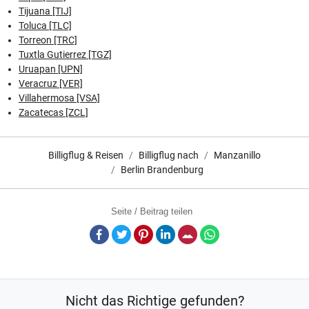
Tijuana [TIJ]
Toluca [TLC]
Torreon [TRC]
Tuxtla Gutierrez [TGZ]
Uruapan [UPN]
Veracruz [VER]
Villahermosa [VSA]
Zacatecas [ZCL]
Billigflug & Reisen
Billigflug nach
Manzanillo
Berlin Brandenburg
Seite / Beitrag teilen
Facebook
Twitter
Pinterest
LinkedIn
E-Mail
Whatsapp
Nicht das Richtige gefunden?