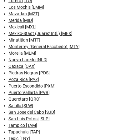
Loreto [LTO]
Los Mochis [LMM]
Mazatlan [MZT]
Merida [MID]
Mexicali [MXL]
Mexiko-Stadt (Juarez Intl.) [MEX]
Minatitlan [MTT]
Monterrey (General Escobedo) [MTY]
Morelia [MLM]
Nuevo Laredo [NLD]
Oaxaca [OAX]
Piedras Negras [PDS]
Poza Rica [PAZ]
Puerto Escondido [PXM]
Puerto Vallarta [PVR]
Queretaro [QRO]
Saltillo [SLW]
San Jose del Cabo [SJD]
San Luis Potosi [SLP]
Tampico [TAM]
Tapachula [TAP]
Tepic [TNY]