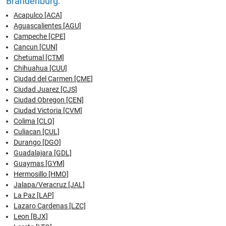
Brandenburg:
Acapulco [ACA]
Aguascalientes [AGU]
Campeche [CPE]
Cancun [CUN]
Chetumal [CTM]
Chihuahua [CUU]
Ciudad del Carmen [CME]
Ciudad Juarez [CJS]
Ciudad Obregon [CEN]
Ciudad Victoria [CVM]
Colima [CLQ]
Culiacan [CUL]
Durango [DGO]
Guadalajara [GDL]
Guaymas [GYM]
Hermosillo [HMO]
Jalapa/Veracruz [JAL]
La Paz [LAP]
Lazaro Cardenas [LZC]
Leon [BJX]