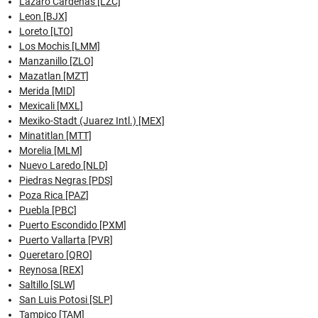
Lazaro Cardenas [LZC]
Leon [BJX]
Loreto [LTO]
Los Mochis [LMM]
Manzanillo [ZLO]
Mazatlan [MZT]
Merida [MID]
Mexicali [MXL]
Mexiko-Stadt (Juarez Intl.) [MEX]
Minatitlan [MTT]
Morelia [MLM]
Nuevo Laredo [NLD]
Piedras Negras [PDS]
Poza Rica [PAZ]
Puebla [PBC]
Puerto Escondido [PXM]
Puerto Vallarta [PVR]
Queretaro [QRO]
Reynosa [REX]
Saltillo [SLW]
San Luis Potosi [SLP]
Tampico [TAM]