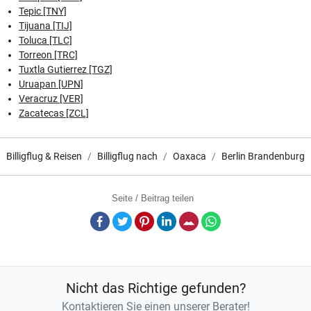
Tepic [TNY]
Tijuana [TIJ]
Toluca [TLC]
Torreon [TRC]
Tuxtla Gutierrez [TGZ]
Uruapan [UPN]
Veracruz [VER]
Zacatecas [ZCL]
Billigflug & Reisen
Billigflug nach
Oaxaca
Berlin Brandenburg
Seite / Beitrag teilen
Facebook
Twitter
Pinterest
LinkedIn
E-Mail
Whatsapp
Nicht das Richtige gefunden?
Kontaktieren Sie einen unserer Berater!