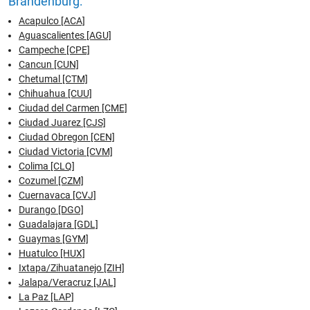
Brandenburg:
Acapulco [ACA]
Aguascalientes [AGU]
Campeche [CPE]
Cancun [CUN]
Chetumal [CTM]
Chihuahua [CUU]
Ciudad del Carmen [CME]
Ciudad Juarez [CJS]
Ciudad Obregon [CEN]
Ciudad Victoria [CVM]
Colima [CLQ]
Cozumel [CZM]
Cuernavaca [CVJ]
Durango [DGO]
Guadalajara [GDL]
Guaymas [GYM]
Huatulco [HUX]
Ixtapa/Zihuatanejo [ZIH]
Jalapa/Veracruz [JAL]
La Paz [LAP]