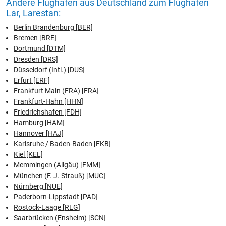
Andere Flughäfen aus Deutschland zum Flughafen
Lar, Larestan:
Berlin Brandenburg [BER]
Bremen [BRE]
Dortmund [DTM]
Dresden [DRS]
Düsseldorf (Intl.) [DUS]
Erfurt [ERF]
Frankfurt Main (FRA) [FRA]
Frankfurt-Hahn [HHN]
Friedrichshafen [FDH]
Hamburg [HAM]
Hannover [HAJ]
Karlsruhe / Baden-Baden [FKB]
Kiel [KEL]
Memmingen (Allgäu) [FMM]
München (F. J. Strauß) [MUC]
Nürnberg [NUE]
Paderborn-Lippstadt [PAD]
Rostock-Laage [RLG]
Saarbrücken (Ensheim) [SCN]