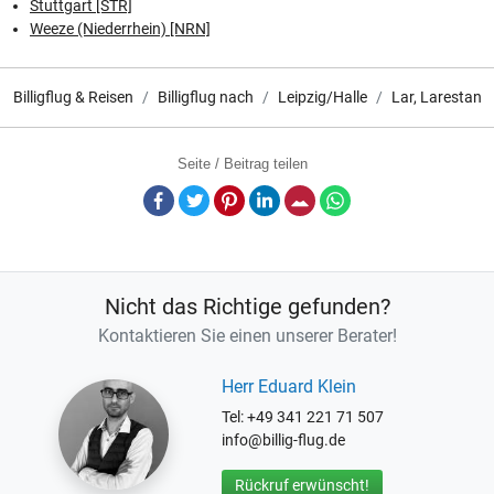
Stuttgart [STR]
Weeze (Niederrhein) [NRN]
Billigflug & Reisen
Billigflug nach
Leipzig/Halle
Lar, Larestan
Seite / Beitrag teilen
Facebook
Twitter
Pinterest
LinkedIn
E-Mail
Whatsapp
Nicht das Richtige gefunden?
Kontaktieren Sie einen unserer Berater!
Herr Eduard Klein
Tel: +49 341 221 71 507
info@billig-flug.de
Rückruf erwünscht!