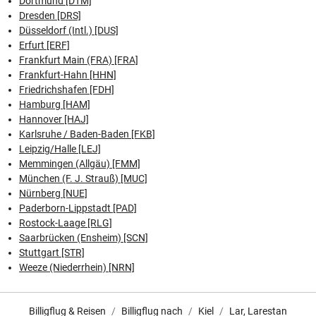
Dortmund [DTM]
Dresden [DRS]
Düsseldorf (Intl.) [DUS]
Erfurt [ERF]
Frankfurt Main (FRA) [FRA]
Frankfurt-Hahn [HHN]
Friedrichshafen [FDH]
Hamburg [HAM]
Hannover [HAJ]
Karlsruhe / Baden-Baden [FKB]
Leipzig/Halle [LEJ]
Memmingen (Allgäu) [FMM]
München (F. J. Strauß) [MUC]
Nürnberg [NUE]
Paderborn-Lippstadt [PAD]
Rostock-Laage [RLG]
Saarbrücken (Ensheim) [SCN]
Stuttgart [STR]
Weeze (Niederrhein) [NRN]
Billigflug & Reisen
Billigflug nach
Kiel
Lar, Larestan