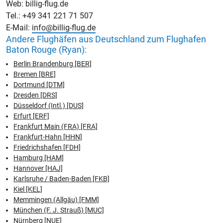
Web: billig-flug.de
Tel.: +49 341 221 71 507
E-Mail:
info@billig-flug.de
Andere Flughäfen aus Deutschland zum Flughafen
Baton Rouge (Ryan):
Berlin Brandenburg [BER]
Bremen [BRE]
Dortmund [DTM]
Dresden [DRS]
Düsseldorf (Intl.) [DUS]
Erfurt [ERF]
Frankfurt Main (FRA) [FRA]
Frankfurt-Hahn [HHN]
Friedrichshafen [FDH]
Hamburg [HAM]
Hannover [HAJ]
Karlsruhe / Baden-Baden [FKB]
Kiel [KEL]
Memmingen (Allgäu) [FMM]
München (F. J. Strauß) [MUC]
Nürnberg [NUE]