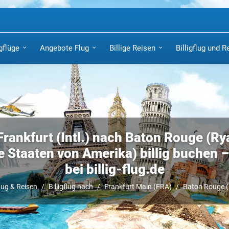
igflüge
Angebote Flug
Billige Reisen
Billigflug und R
Frankfurt (Intl.) nach Baton Rouge (Ry
e Staaten von Amerika) billig buchen – 
bei billig-flug.de
flug & Reisen
Billigflug nach
Frankfurt Main (FRA)
Baton Rouge 