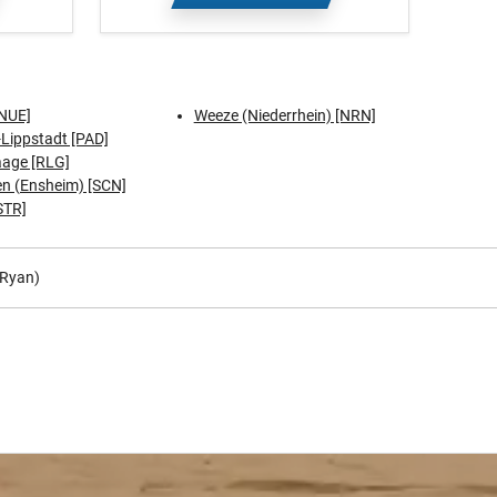
NUE]
Weeze (Niederrhein) [NRN]
Lippstadt [PAD]
aage [RLG]
n (Ensheim) [SCN]
STR]
(Ryan)