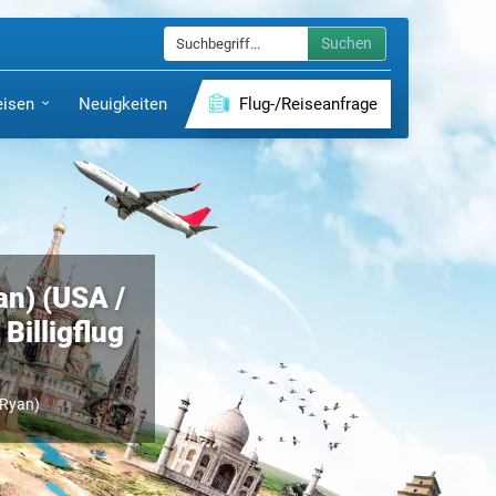
Suchen
eisen
Neuigkeiten
Flug-/Reiseanfrage
an) (USA /
Billigflug
(Ryan)