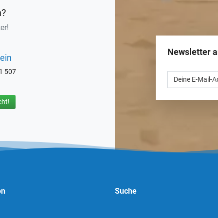
n?
er!
Newsletter 
ein
71 507
ht!
on
Suche