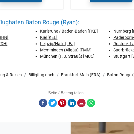
lughafen Baton Rouge (Ryan):
Karlsruhe / Baden-Baden [FKB]
Nürnberg [
[HHN]
Kiel [KEL]
Paderborn-
FDH]
Leipzig/Halle [LEJ]
Rostock-L
Memmingen (Allgäu) [FMM]
Saarbrücke
München (F. J. Strauß) [MUC]
Stuttgart [
flug & Reisen
Billigflug nach
Frankfurt Main (FRA)
Baton Rouge 
Seite / Beitrag teilen
Facebook
Twitter
Pinterest
LinkedIn
E-Mail
Whatsapp