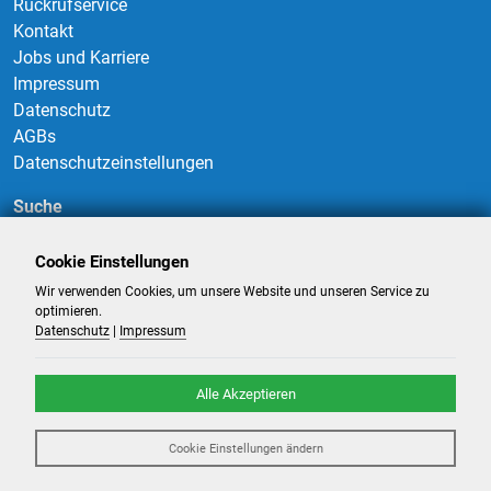
Rückrufservice
Kontakt
Jobs und Karriere
Impressum
Datenschutz
AGBs
Datenschutzeinstellungen
Suche
Cookie Einstellungen
Wir verwenden Cookies, um unsere Website und unseren Service zu
Suchen
optimieren.
Datenschutz
|
Impressum
Alle Akzeptieren
©
2026
-
Billigflüge und Reisen
- Alle Rechte reserviert. -
Reiseportal
Cookie Einstellungen ändern
powered by ATeO-Travel