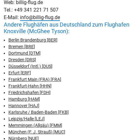
Web: billig-flug.de
Tel.: +49 341 221 71 507
E-Mail:
info@billig-flug.de
Andere Flughäfen aus Deutschland zum Flughafen
Knoxville (McGhee Tyson):
Berlin Brandenburg [BER]
Bremen [BRE]
Dortmund [DTM]
Dresden [DRS]
Düsseldorf (Intl.) [DUS]
Erfurt [ERF]
Frankfurt Main (FRA) [FRA]
Frankfurt-Hahn [HHN]
Friedrichshafen [FDH]
Hamburg [HAM]
Hannover [HAJ]
Karlsruhe / Baden-Baden [FKB]
Leipzig/Halle [LEJ]
Memmingen (Allgäu) [FMM]
München (F. J. Strauß) [MUC]
Nürnberg [NUE]